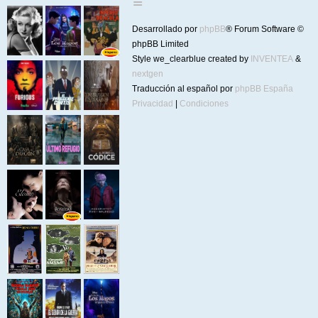
Desarrollado por
phpBB
® Forum Software ©
phpBB Limited
Style we_clearblue created by
INVENTEA
&
nextgen
Traducción al español por
phpBB España
Privacidad
|
Condiciones