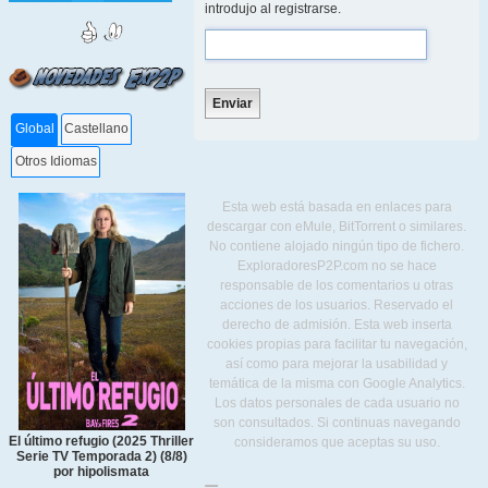
introdujo al registrarse.
Global
Castellano
Otros Idiomas
Esta web está basada en enlaces para
descargar con eMule, BitTorrent o similares.
No contiene alojado ningún tipo de fichero.
ExploradoresP2P.com no se hace
responsable de los comentarios u otras
acciones de los usuarios. Reservado el
derecho de admisión. Esta web inserta
cookies propias para facilitar tu navegación,
así como para mejorar la usabilidad y
temática de la misma con Google Analytics.
Los datos personales de cada usuario no
son consultados. Si continuas navegando
El último refugio (2025 Thriller
consideramos que aceptas su uso.
Serie TV Temporada 2) (8/8)
por hipolismata