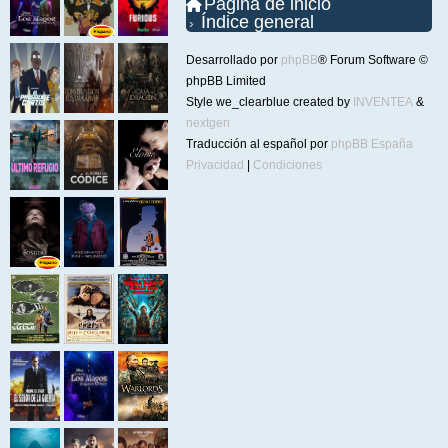
Página de inicio
Índice general
Desarrollado por
phpBB
® Forum Software ©
phpBB Limited
Style we_clearblue created by
INVENTEA
&
nextgen
Traducción al español por
phpBB España
Privacidad
|
Condiciones