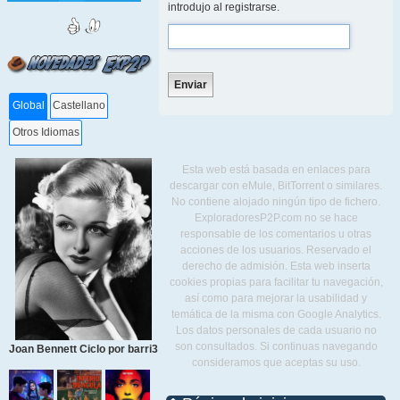
introdujo al registrarse.
Global
Castellano
Otros Idiomas
Esta web está basada en enlaces para
descargar con eMule, BitTorrent o similares.
No contiene alojado ningún tipo de fichero.
ExploradoresP2P.com no se hace
responsable de los comentarios u otras
acciones de los usuarios. Reservado el
derecho de admisión. Esta web inserta
cookies propias para facilitar tu navegación,
así como para mejorar la usabilidad y
temática de la misma con Google Analytics.
Los datos personales de cada usuario no
son consultados. Si continuas navegando
Joan Bennett Ciclo por barri3
consideramos que aceptas su uso.