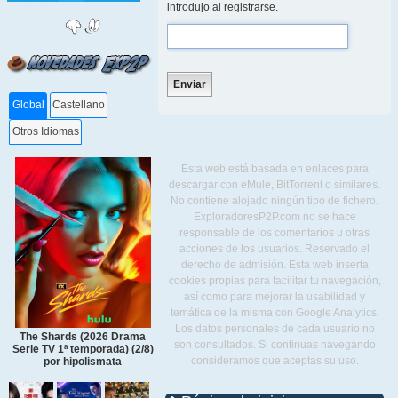
introdujo al registrarse.
Global
Castellano
Otros Idiomas
Esta web está basada en enlaces para
descargar con eMule, BitTorrent o similares.
No contiene alojado ningún tipo de fichero.
ExploradoresP2P.com no se hace
responsable de los comentarios u otras
acciones de los usuarios. Reservado el
derecho de admisión. Esta web inserta
cookies propias para facilitar tu navegación,
así como para mejorar la usabilidad y
temática de la misma con Google Analytics.
Los datos personales de cada usuario no
The Shards (2026 Drama
son consultados. Si continuas navegando
Serie TV 1ª temporada) (2/8)
consideramos que aceptas su uso.
por hipolismata