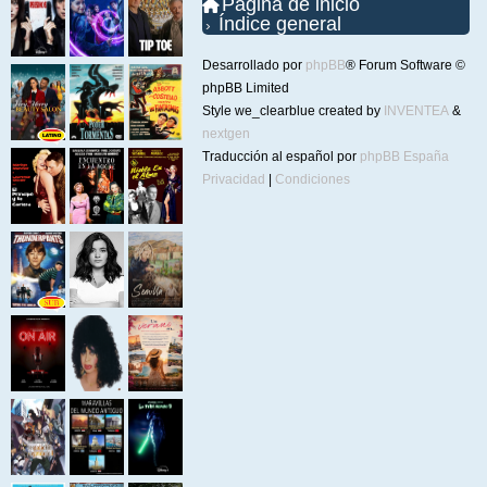
Página de inicio
Índice general
Desarrollado por
phpBB
® Forum Software ©
phpBB Limited
Style we_clearblue created by
INVENTEA
&
nextgen
Traducción al español por
phpBB España
Privacidad
|
Condiciones