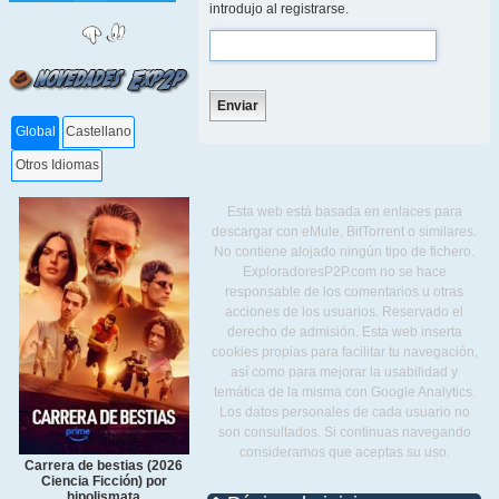
introdujo al registrarse.
Global
Castellano
Otros Idiomas
Esta web está basada en enlaces para
descargar con eMule, BitTorrent o similares.
No contiene alojado ningún tipo de fichero.
ExploradoresP2P.com no se hace
responsable de los comentarios u otras
acciones de los usuarios. Reservado el
derecho de admisión. Esta web inserta
cookies propias para facilitar tu navegación,
así como para mejorar la usabilidad y
temática de la misma con Google Analytics.
Los datos personales de cada usuario no
son consultados. Si continuas navegando
consideramos que aceptas su uso.
Carrera de bestias (2026
Ciencia Ficción) por
hipolismata