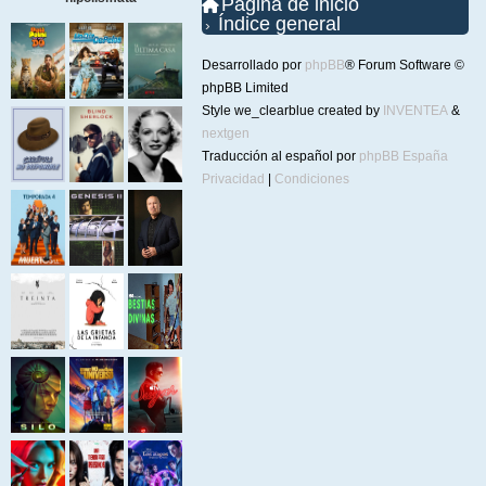
Página de inicio
Índice general
Desarrollado por
phpBB
® Forum Software ©
phpBB Limited
Style we_clearblue created by
INVENTEA
&
nextgen
Traducción al español por
phpBB España
Privacidad
|
Condiciones