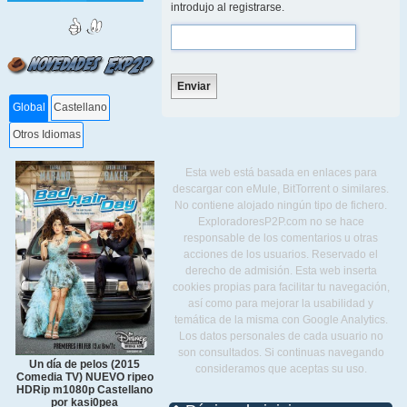
introdujo al registrarse.
Global
Castellano
Otros Idiomas
Esta web está basada en enlaces para
descargar con eMule, BitTorrent o similares.
No contiene alojado ningún tipo de fichero.
ExploradoresP2P.com no se hace
responsable de los comentarios u otras
acciones de los usuarios. Reservado el
derecho de admisión. Esta web inserta
cookies propias para facilitar tu navegación,
así como para mejorar la usabilidad y
temática de la misma con Google Analytics.
Los datos personales de cada usuario no
son consultados. Si continuas navegando
Un día de pelos (2015
consideramos que aceptas su uso.
Comedia TV) NUEVO ripeo
HDRip m1080p Castellano
por kasi0pea