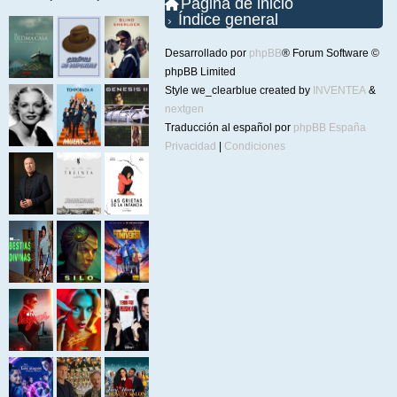
Página de inicio
Índice general
Desarrollado por
phpBB
® Forum Software ©
phpBB Limited
Style we_clearblue created by
INVENTEA
&
nextgen
Traducción al español por
phpBB España
Privacidad
|
Condiciones