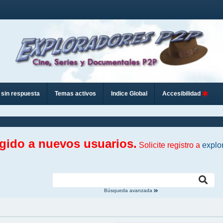
sin respuesta
Temas activos
Indice Global
Accesibilidad
ngido a nuevos usuarios.
Solicite registro a
explo
Búsqueda avanzada