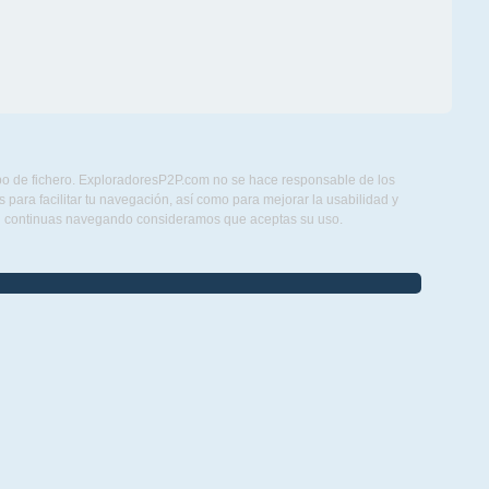
ipo de fichero. ExploradoresP2P.com no se hace responsable de los
para facilitar tu navegación, así como para mejorar la usabilidad y
Si continuas navegando consideramos que aceptas su uso.