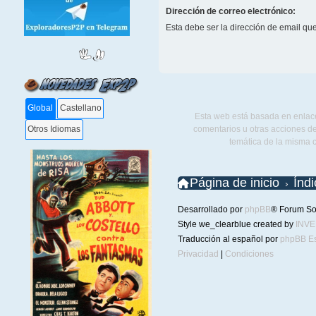
Dirección de correo electrónico:
Esta debe ser la dirección de email que 
Global
Castellano
Esta web está basada en enlace
comentarios u otras acciones de
Otros Idiomas
temática de la misma 
Página de inicio
Índ
Desarrollado por
phpBB
® Forum So
Style we_clearblue created by
INV
Traducción al español por
phpBB E
Privacidad
|
Condiciones