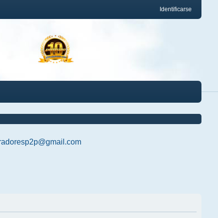
Identificarse
radoresp2p@gmail.com