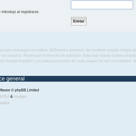
introdujo al registrarse.
s para descargar con eMule, BitTorrent o similares. No contiene alojado ningún t
 los usuarios. Reservado el derecho de admisión. Esta web inserta cookies propias 
con Google Analytics. Los datos personales de cada usuario no son consultados. 
ice general
ftware © phpBB Limited
ENTEA
&
nextgen
spaña