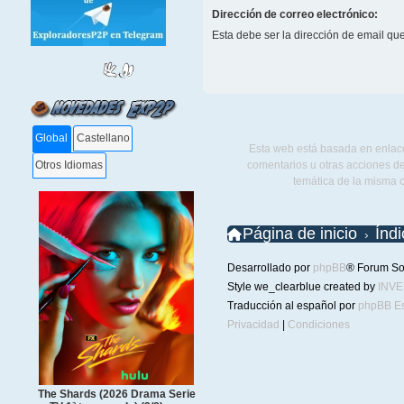
Dirección de correo electrónico:
Esta debe ser la dirección de email que 
Global
Castellano
Esta web está basada en enlace
comentarios u otras acciones de
Otros Idiomas
temática de la misma 
Página de inicio
Índ
Desarrollado por
phpBB
® Forum So
Style we_clearblue created by
INV
Traducción al español por
phpBB E
Privacidad
|
Condiciones
The Shards (2026 Drama Serie