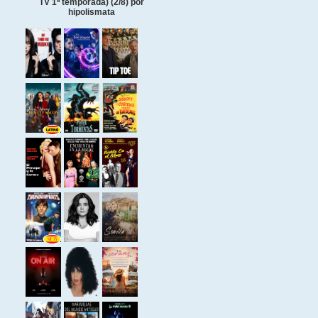
TV 1ª temporada) (2/8) por
hipolismata