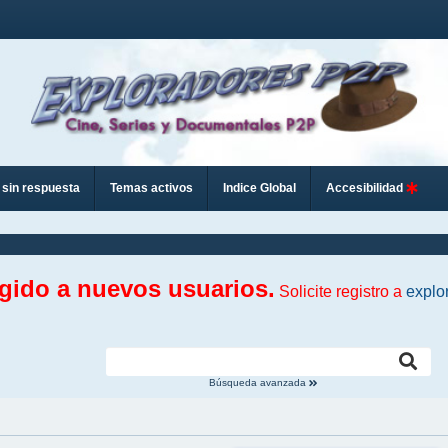
sin respuesta
Temas activos
Indice Global
Accesibilidad
ngido a nuevos usuarios.
Solicite registro a
explo
Búsqueda avanzada