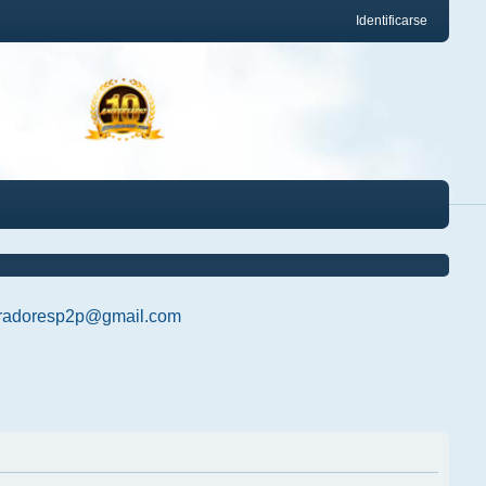
Identificarse
radoresp2p@gmail.com