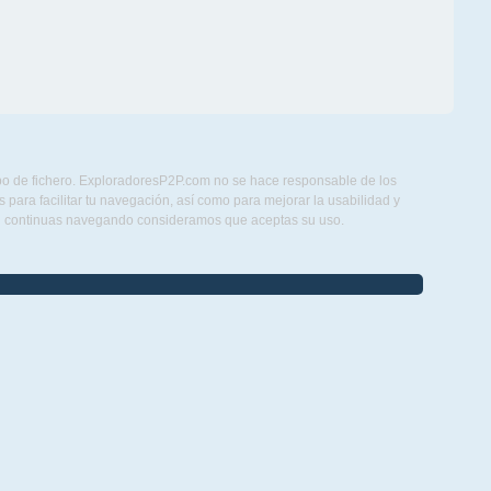
ipo de fichero. ExploradoresP2P.com no se hace responsable de los
para facilitar tu navegación, así como para mejorar la usabilidad y
Si continuas navegando consideramos que aceptas su uso.