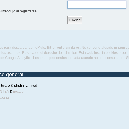
introdujo al registrarse.
s para descargar con eMule, BitTorrent o similares. No contiene alojado ningún t
 los usuarios. Reservado el derecho de admisión. Esta web inserta cookies propias 
con Google Analytics. Los datos personales de cada usuario no son consultados. 
ice general
ftware © phpBB Limited
ENTEA
&
nextgen
spaña