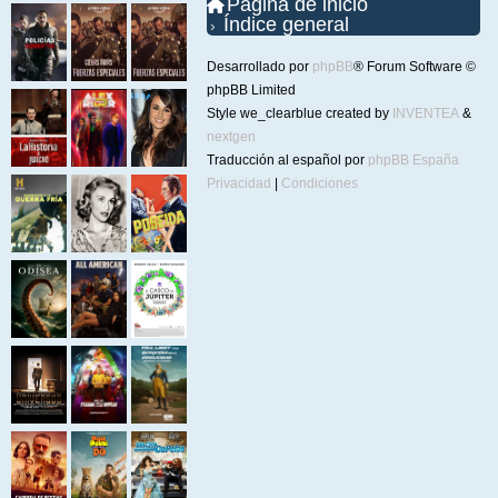
Página de inicio
Índice general
Desarrollado por
phpBB
® Forum Software ©
phpBB Limited
Style we_clearblue created by
INVENTEA
&
nextgen
Traducción al español por
phpBB España
Privacidad
|
Condiciones