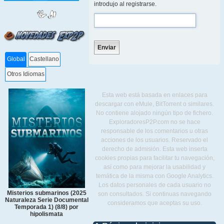
introdujo al registrarse.
Global
Castellano
Otros Idiomas
Esta web está basada en enlaces para
descargar con eMule, BitTorrent o similares.
No contiene alojado ningún tipo de fichero.
ExploradoresP2P.com no se hace
responsable de los comentarios u otras
acciones de los usuarios. Reservado el
derecho de admisión. Esta web inserta
cookies propias para facilitar tu navegación,
así como para mejorar la usabilidad y
temática de la misma con Google Analytics.
Los datos personales de cada usuario no
Misterios submarinos (2025
son consultados. Si continuas navegando
Naturaleza Serie Documental
consideramos que aceptas su uso.
Temporada 1) (8/8) por
hipolismata