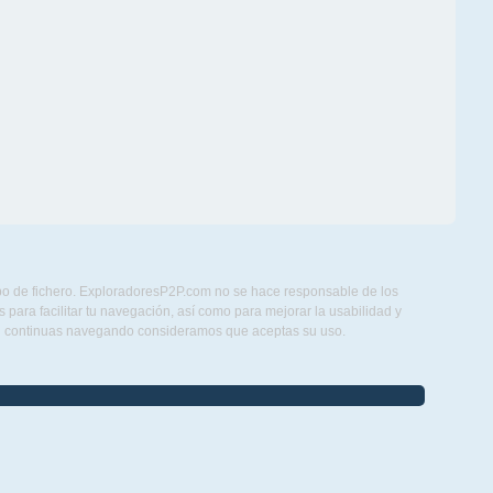
ipo de fichero. ExploradoresP2P.com no se hace responsable de los
para facilitar tu navegación, así como para mejorar la usabilidad y
Si continuas navegando consideramos que aceptas su uso.