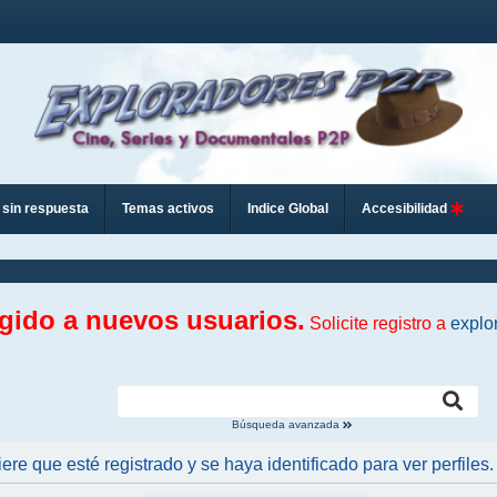
sin respuesta
Temas activos
Indice Global
Accesibilidad
ngido a nuevos usuarios.
Solicite registro a
explo
Búsqueda avanzada
iere que esté registrado y se haya identificado para ver perfiles.