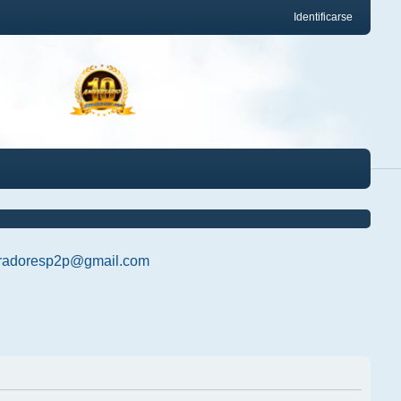
Identificarse
radoresp2p@gmail.com