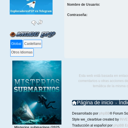
Nombre de Usuario:
Contraseña:
Global
Castellano
Otros Idiomas
Esta web está basada en enlace
comentarios u otras acciones de
temática de la misma 
Página de inicio
Índ
Desarrollado por
phpBB
® Forum So
Style we_clearblue created by
INV
Traducción al español por
phpBB E
Misterios submarinos (2025