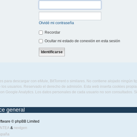
Olvidé mi contraseña
Recordar
Ocultar mi estado de conexión en esta sesión
s para descargar con eMule, BitTorrent o similares. No contiene alojado ningún t
 los usuarios. Reservado el derecho de admisión. Esta web inserta cookies propias 
con Google Analytics. Los datos personales de cada usuario no son consultados. 
ice general
ftware © phpBB Limited
ENTEA
&
nextgen
spaña