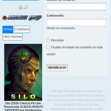
Contraseña:
Olvidé mi contraseña
Global
Castellano
Otros Idiomas
Recordar
Ocultar mi estado de conexión en esta
sesión
Esta web está basada en enlaces para
descargar con eMule, BitTorrent o similares.
No contiene alojado ningún tipo de fichero.
Silo (2026 Ciencia Ficción
ExploradoresP2P.com no se hace
Temporada 3) (6/10) NUEVO
responsable de los comentarios u otras
EPISODIO por hipolismata