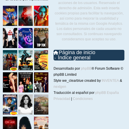
acciones de los usuarios. Reservado el
derecho de admisión. Esta web inserta
cookies propias para facilitar tu navegación,
así como para mejorar la usabilidad y
temática de la misma con Google Analytics.
Los datos personales de cada usuario no
son consultados. Si continuas navegando
consideramos que aceptas su uso.
Página de inicio
Índice general
Desarrollado por
phpBB
® Forum Software ©
phpBB Limited
Style we_clearblue created by
INVENTEA
&
nextgen
Traducción al español por
phpBB España
Privacidad
|
Condiciones