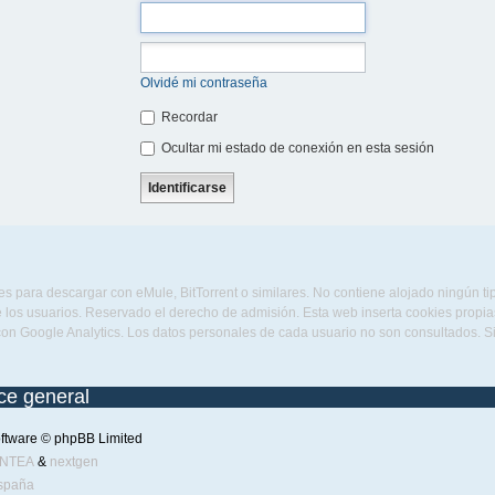
Olvidé mi contraseña
Recordar
Ocultar mi estado de conexión en esta sesión
s para descargar con eMule, BitTorrent o similares. No contiene alojado ningún t
 los usuarios. Reservado el derecho de admisión. Esta web inserta cookies propias 
con Google Analytics. Los datos personales de cada usuario no son consultados. 
ice general
ftware © phpBB Limited
ENTEA
&
nextgen
spaña