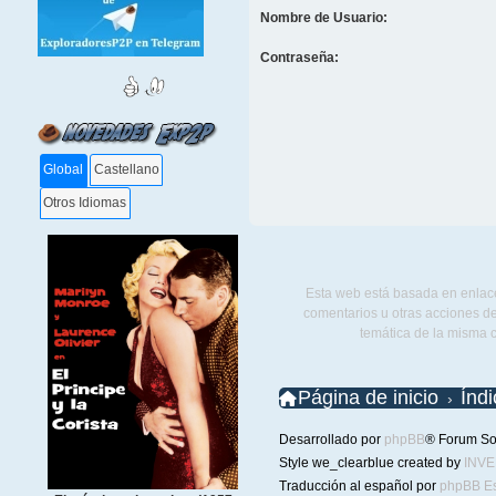
Nombre de Usuario:
Contraseña:
Global
Castellano
Otros Idiomas
Esta web está basada en enlace
comentarios u otras acciones de
temática de la misma 
Página de inicio
Índ
Desarrollado por
phpBB
® Forum So
Style we_clearblue created by
INV
Traducción al español por
phpBB E