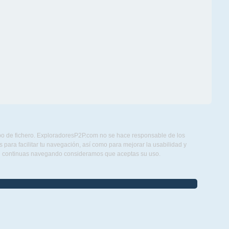
ipo de fichero. ExploradoresP2P.com no se hace responsable de los
para facilitar tu navegación, así como para mejorar la usabilidad y
Si continuas navegando consideramos que aceptas su uso.