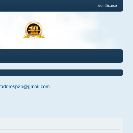
Identificarse
radoresp2p@gmail.com