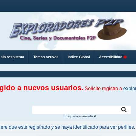
sin respuesta
Temas activos
Indice Global
Accesibilidad
ngido a nuevos usuarios.
Solicite registro a
explo
Búsqueda avanzada
iere que esté registrado y se haya identificado para ver perfiles.