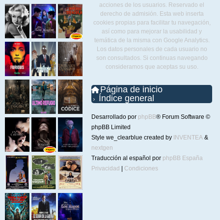
acciones de los usuarios. Reservado el
derecho de admisión. Esta web inserta
cookies propias para facilitar tu navegación,
así como para mejorar la usabilidad y
temática de la misma con Google Analytics.
Los datos personales de cada usuario no
son consultados. Si continuas navegando
consideramos que aceptas su uso.
Página de inicio
Índice general
Desarrollado por
phpBB
® Forum Software ©
phpBB Limited
Style we_clearblue created by
INVENTEA
&
nextgen
Traducción al español por
phpBB España
Privacidad
|
Condiciones