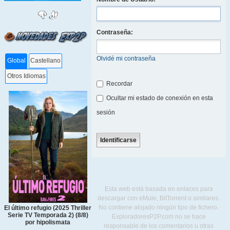
Contraseña:
Olvidé mi contraseña
Global
Castellano
Otros Idiomas
Recordar
Ocultar mi estado de conexión en esta
sesión
Esta web está basada en enlaces para
descargar con eMule, BitTorrent o similares.
No contiene alojado ningún tipo de fichero.
El último refugio (2025 Thriller
Serie TV Temporada 2) (8/8)
ExploradoresP2P.com no se hace
por hipolismata
responsable de los comentarios u otras