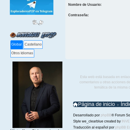
Nombre de Usuario:
Contraseña:
Global
Castellano
Otros Idiomas
Esta web está basada en enlace
comentarios u otras acciones de
temática de la misma 
Página de inicio
Índ
Desarrollado por
phpBB
® Forum So
Style we_clearblue created by
INV
Traducción al español por
phpBB E