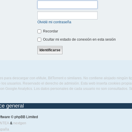
Olvidé mi contraseña
Recordar
Ocultar mi estado de conexión en esta sesión
s para descargar con eMule, BitTorrent o similares. No contiene alojado ningún t
 los usuarios. Reservado el derecho de admisión. Esta web inserta cookies propias 
con Google Analytics. Los datos personales de cada usuario no son consultados. 
ice general
ftware © phpBB Limited
ENTEA
&
nextgen
spaña