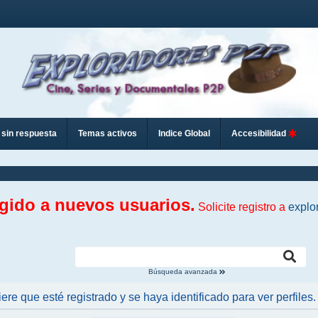
sin respuesta
Temas activos
Indice Global
Accesibilidad
ngido a nuevos usuarios.
Solicite registro a
explo
Búsqueda avanzada
iere que esté registrado y se haya identificado para ver perfiles.