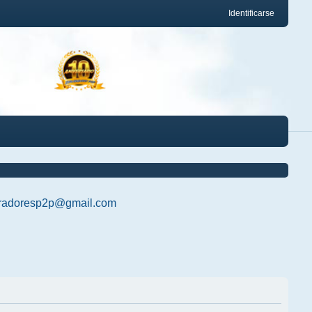
Identificarse
radoresp2p@gmail.com