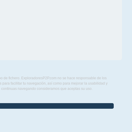
ipo de fichero. ExploradoresP2P.com no se hace responsable de los
para facilitar tu navegación, así como para mejorar la usabilidad y
Si continuas navegando consideramos que aceptas su uso.