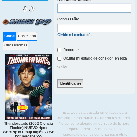
Contraseña:
Olvidé mi contraseña
Global
Castellano
Otros Idiomas
Recordar
Ocultar mi estado de conexión en esta
sesión
Esta web está basada en enlaces para
descargar con eMule, BitTorrent o similares.
Thunderpants (2002 Ciencia
No contiene alojado ningún tipo de fichero.
Ficción) NUEVO ripeo
ExploradoresP2P.com no se hace
WEBRip m1080p Inglés VOSE
responsable de los comentarios u otras
por macana555