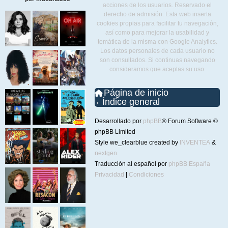
acciones de los usuarios. Reservado el
derecho de admisión. Esta web inserta
cookies propias para facilitar tu navegación,
así como para mejorar la usabilidad y
temática de la misma con Google Analytics.
Los datos personales de cada usuario no
son consultados. Si continuas navegando
consideramos que aceptas su uso.
Página de inicio
Índice general
Desarrollado por
phpBB
® Forum Software ©
phpBB Limited
Style we_clearblue created by
INVENTEA
&
nextgen
Traducción al español por
phpBB España
Privacidad
|
Condiciones