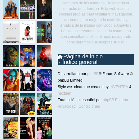
acciones de los usuarios. Reservado el
derecho de admisión. Esta web inserta
cookies propias para facilitar tu navegación,
así como para mejorar la usabilidad y
temática de la misma con Google Analytics.
Los datos personales de cada usuario no
son consultados. Si continuas navegando
consideramos que aceptas su uso.
Página de inicio
Índice general
Desarrollado por
phpBB
® Forum Software ©
phpBB Limited
Style we_clearblue created by
INVENTEA
&
nextgen
Traducción al español por
phpBB España
Privacidad
|
Condiciones