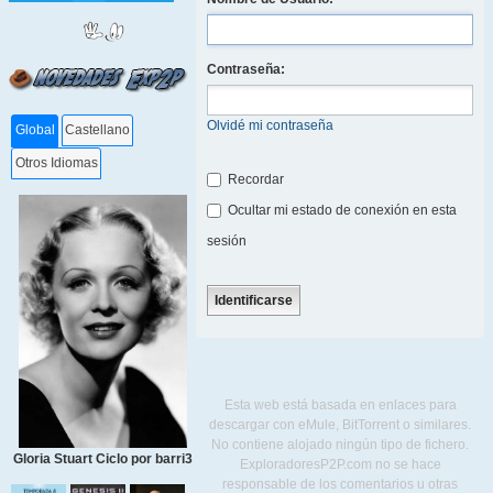
Contraseña:
Olvidé mi contraseña
Global
Castellano
Otros Idiomas
Recordar
Ocultar mi estado de conexión en esta
sesión
Esta web está basada en enlaces para
descargar con eMule, BitTorrent o similares.
No contiene alojado ningún tipo de fichero.
Gloria Stuart Ciclo por barri3
ExploradoresP2P.com no se hace
responsable de los comentarios u otras