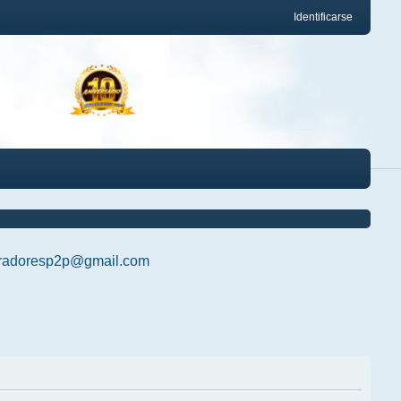
Identificarse
radoresp2p@gmail.com