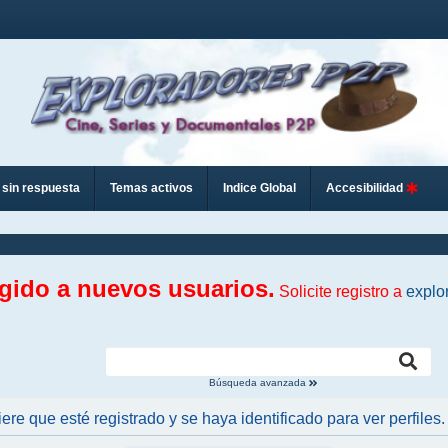
sin respuesta
Temas activos
Indice Global
Accesibilidad
ngido a nuevos usuarios.
Solicite registro a
explo
Búsqueda avanzada
iere que esté registrado y se haya identificado para ver perfiles.