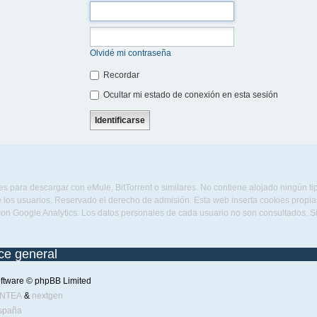
Olvidé mi contraseña
Recordar
Ocultar mi estado de conexión en esta sesión
s para descargar con eMule, BitTorrent o similares. No contiene alojado ningún t
 los usuarios. Reservado el derecho de admisión. Esta web inserta cookies propias 
con Google Analytics. Los datos personales de cada usuario no son consultados. 
ice general
ftware © phpBB Limited
ENTEA
&
nextgen
spaña