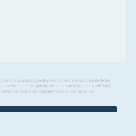
ipo de fichero. ExploradoresP2P.com no se hace responsable de los
para facilitar tu navegación, así como para mejorar la usabilidad y
Si continuas navegando consideramos que aceptas su uso.