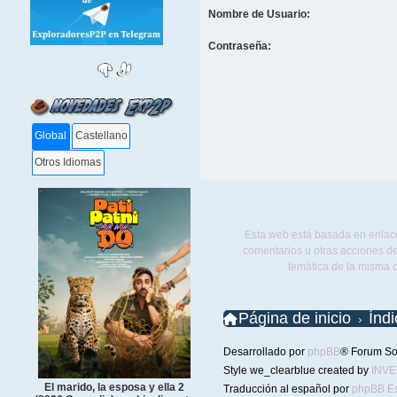
Nombre de Usuario:
Contraseña:
Global
Castellano
Otros Idiomas
Esta web está basada en enlace
comentarios u otras acciones de
temática de la misma 
Página de inicio
Índ
Desarrollado por
phpBB
® Forum So
Style we_clearblue created by
INV
El marido, la esposa y ella 2
Traducción al español por
phpBB E