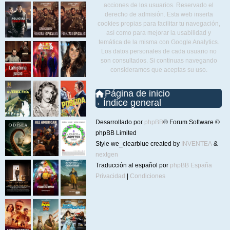
acciones de los usuarios. Reservado el
derecho de admisión. Esta web inserta
cookies propias para facilitar tu navegación,
así como para mejorar la usabilidad y
temática de la misma con Google Analytics.
Los datos personales de cada usuario no
son consultados. Si continuas navegando
consideramos que aceptas su uso.
Página de inicio
Índice general
Desarrollado por
phpBB
® Forum Software ©
phpBB Limited
Style we_clearblue created by
INVENTEA
&
nextgen
Traducción al español por
phpBB España
Privacidad
|
Condiciones