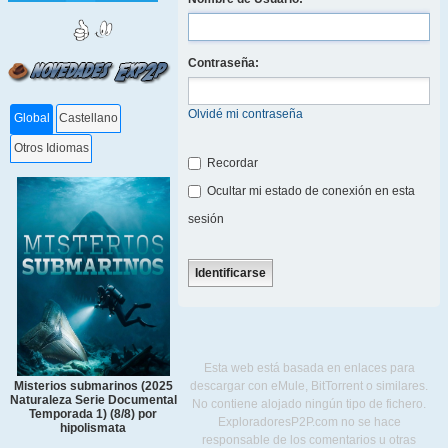
Contraseña:
Olvidé mi contraseña
Global
Castellano
Otros Idiomas
Recordar
Ocultar mi estado de conexión en esta
sesión
Esta web está basada en enlaces para
descargar con eMule, BitTorrent o similares.
Misterios submarinos (2025
Naturaleza Serie Documental
No contiene alojado ningún tipo de fichero.
Temporada 1) (8/8) por
ExploradoresP2P.com no se hace
hipolismata
responsable de los comentarios u otras