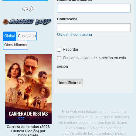
Contraseña:
Olvidé mi contraseña
Global
Castellano
Otros Idiomas
Recordar
Ocultar mi estado de conexión en esta
sesión
Esta web está basada en enlaces para
descargar con eMule, BitTorrent o similares.
No contiene alojado ningún tipo de fichero.
Carrera de bestias (2026
ExploradoresP2P.com no se hace
Ciencia Ficción) por
responsable de los comentarios u otras
hipolismata