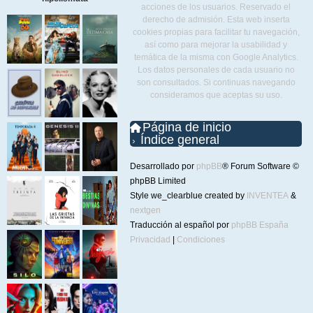
acciones de los usuarios. Reservado el
derecho de admisión. Esta web inserta
cookies propias para facilitar tu navegación,
así como para mejorar la usabilidad y
temática de la misma con Google Analytics.
Los datos personales de cada usuario no
son consultados. Si continuas navegando
consideramos que aceptas su uso.
Página de inicio
Índice general
Desarrollado por
phpBB
® Forum Software ©
phpBB Limited
Style we_clearblue created by
INVENTEA
&
nextgen
Traducción al español por
phpBB España
Privacidad
|
Condiciones