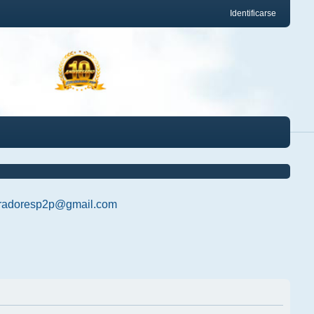
Identificarse
radoresp2p@gmail.com