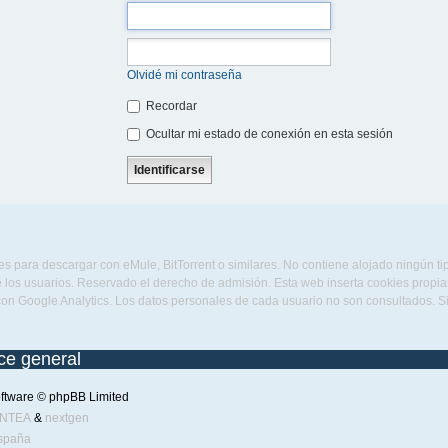
Olvidé mi contraseña
Recordar
Ocultar mi estado de conexión en esta sesión
s para descargar con eMule, BitTorrent o similares. No contiene alojado ningún t
 los usuarios. Reservado el derecho de admisión. Esta web inserta cookies propias 
con Google Analytics. Los datos personales de cada usuario no son consultados. 
ice general
ftware © phpBB Limited
ENTEA
&
nextgen
spaña