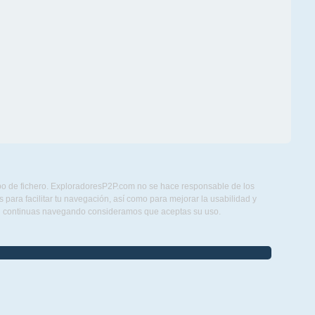
ipo de fichero. ExploradoresP2P.com no se hace responsable de los
para facilitar tu navegación, así como para mejorar la usabilidad y
Si continuas navegando consideramos que aceptas su uso.