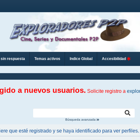
sin respuesta
Temas activos
Indice Global
Accesibilidad
ngido a nuevos usuarios.
Solicite registro a
explo
Búsqueda avanzada
iere que esté registrado y se haya identificado para ver perfiles.