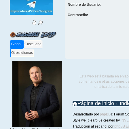
Nombre de Usuario:
Contraseña:
Global
Castellano
Otros Idiomas
Esta web está basada en enlace
comentarios u otras acciones de
temática de la misma 
Página de inicio
Índ
Desarrollado por
phpBB
® Forum So
Style we_clearblue created by
INV
Traducción al español por
phpBB E