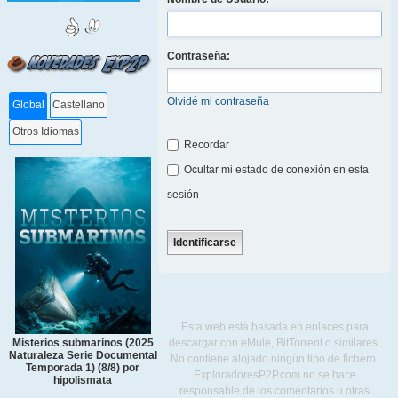
Contraseña:
Olvidé mi contraseña
Global
Castellano
Otros Idiomas
Recordar
Ocultar mi estado de conexión en esta
sesión
Esta web está basada en enlaces para
descargar con eMule, BitTorrent o similares.
Misterios submarinos (2025
Naturaleza Serie Documental
No contiene alojado ningún tipo de fichero.
Temporada 1) (8/8) por
ExploradoresP2P.com no se hace
hipolismata
responsable de los comentarios u otras