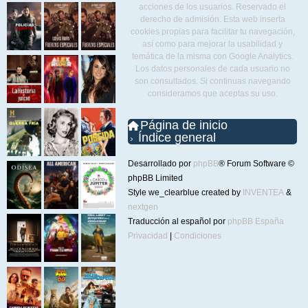
acciones de los usuarios. Reservado el
derecho de admisión. Esta web inserta
cookies propias para facilitar tu navegación,
así como para mejorar la usabilidad y
temática de la misma con Google Analytics.
Los datos personales de cada usuario no
son consultados. Si continuas navegando
consideramos que aceptas su uso.
Página de inicio
Índice general
Desarrollado por
phpBB
® Forum Software ©
phpBB Limited
Style we_clearblue created by
INVENTEA
&
nextgen
Traducción al español por
phpBB España
Privacidad
|
Condiciones