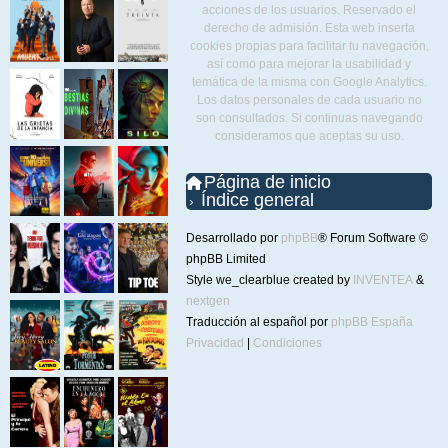
acciones de los usuarios. Reservado el
derecho de admisión. Esta web inserta
cookies propias para facilitar tu navegación,
así como para mejorar la usabilidad y
temática de la misma con Google Analytics.
Los datos personales de cada usuario no
son consultados. Si continuas navegando
consideramos que aceptas su uso.
Página de inicio
Índice general
Desarrollado por
phpBB
® Forum Software ©
phpBB Limited
Style we_clearblue created by
INVENTEA
&
nextgen
Traducción al español por
phpBB España
Privacidad
|
Condiciones