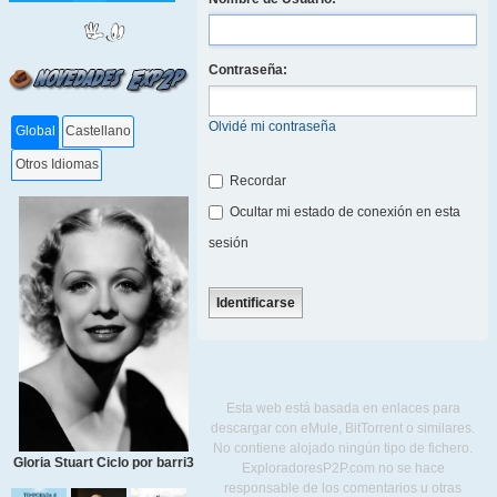
Contraseña:
Olvidé mi contraseña
Global
Castellano
Otros Idiomas
Recordar
Ocultar mi estado de conexión en esta
sesión
Esta web está basada en enlaces para
descargar con eMule, BitTorrent o similares.
No contiene alojado ningún tipo de fichero.
Gloria Stuart Ciclo por barri3
ExploradoresP2P.com no se hace
responsable de los comentarios u otras