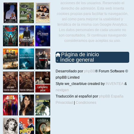
acciones de los usuarios. Reservado el
derecho de admisión. Esta web inserta
cookies propias para facilitar tu navegación,
así como para mejorar la usabilidad y
temática de la misma con Google Analytics.
Los datos personales de cada usuario no
son consultados. Si continuas navegando
consideramos que aceptas su uso.
Página de inicio
Índice general
Desarrollado por
phpBB
® Forum Software ©
phpBB Limited
Style we_clearblue created by
INVENTEA
&
nextgen
Traducción al español por
phpBB España
Privacidad
|
Condiciones