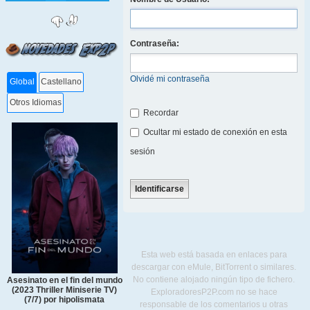
Contraseña:
Olvidé mi contraseña
Global
Castellano
Otros Idiomas
Recordar
Ocultar mi estado de conexión en esta
sesión
Esta web está basada en enlaces para
descargar con eMule, BitTorrent o similares.
No contiene alojado ningún tipo de fichero.
Asesinato en el fin del mundo
(2023 Thriller Miniserie TV)
ExploradoresP2P.com no se hace
(7/7) por hipolismata
responsable de los comentarios u otras