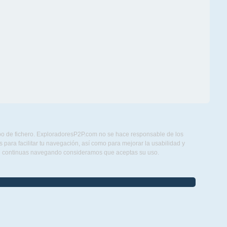
ipo de fichero. ExploradoresP2P.com no se hace responsable de los
para facilitar tu navegación, así como para mejorar la usabilidad y
Si continuas navegando consideramos que aceptas su uso.