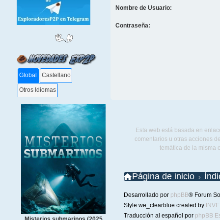
Nombre de Usuario:
Contraseña:
Global
Castellano
Otros Idiomas
Esta web está basada en enlace
comentarios u otras acciones de
temática de la misma 
Página de inicio
Índ
Desarrollado por
phpBB
® Forum So
Style we_clearblue created by
INV
Traducción al español por
phpBB E
Misterios submarinos (2025