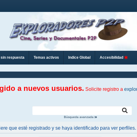
sin respuesta
Temas activos
Indice Global
Accesibilidad
ngido a nuevos usuarios.
Solicite registro a
explo
Búsqueda avanzada
iere que esté registrado y se haya identificado para ver perfiles.