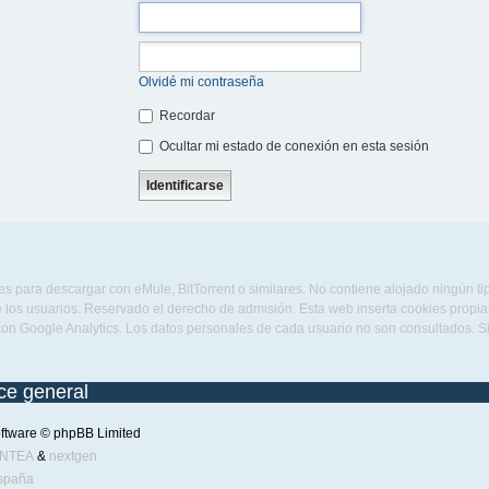
Olvidé mi contraseña
Recordar
Ocultar mi estado de conexión en esta sesión
s para descargar con eMule, BitTorrent o similares. No contiene alojado ningún t
 los usuarios. Reservado el derecho de admisión. Esta web inserta cookies propias 
con Google Analytics. Los datos personales de cada usuario no son consultados. 
ice general
ftware © phpBB Limited
ENTEA
&
nextgen
spaña