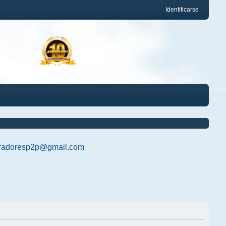
Identificarse
radoresp2p@gmail.com