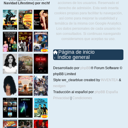
acciones de los usuarios. Reservado el
Navidad Lifestime) por mchf
derecho de admisión. Esta web inserta
cookies propias para facilitar tu navegación,
así como para mejorar la usabilidad y
temática de la misma con Google Analytics.
Los datos personales de cada usuario no
son consultados. Si continuas navegando
consideramos que aceptas su uso.
Página de inicio
Índice general
Desarrollado por
phpBB
® Forum Software ©
phpBB Limited
Style we_clearblue created by
INVENTEA
&
nextgen
Traducción al español por
phpBB España
Privacidad
|
Condiciones