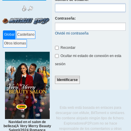
Contraseña:
Olvidé mi contraseña
Global
Castellano
Otros Idiomas
Recordar
Ocultar mi estado de conexión en esta
sesión
Esta web está basada en enlaces para
descargar con eMule, BitTorrent o similares.
No contiene alojado ningún tipo de fichero.
Navidad en el salon de
ExploradoresP2P.com no se hace
belleza(A Very Merry Beauty
responsable de los comentarios u otras
Salon)(2024 Romance