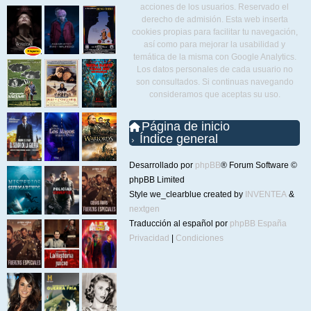
acciones de los usuarios. Reservado el
derecho de admisión. Esta web inserta
cookies propias para facilitar tu navegación,
así como para mejorar la usabilidad y
temática de la misma con Google Analytics.
Los datos personales de cada usuario no
son consultados. Si continuas navegando
consideramos que aceptas su uso.
Página de inicio
Índice general
Desarrollado por
phpBB
® Forum Software ©
phpBB Limited
Style we_clearblue created by
INVENTEA
&
nextgen
Traducción al español por
phpBB España
Privacidad
|
Condiciones