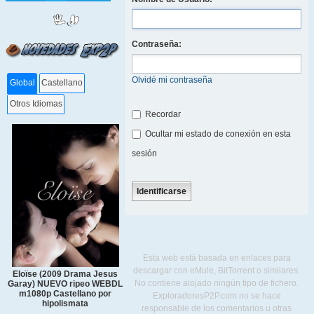
Contraseña:
Olvidé mi contraseña
Global
Castellano
Otros Idiomas
Recordar
Ocultar mi estado de conexión en esta
sesión
Esta web está basada en enlaces para
descargar con eMule, BitTorrent o similares.
Eloïse (2009 Drama Jesus
No contiene alojado ningún tipo de fichero.
Garay) NUEVO ripeo WEBDL
m1080p Castellano por
ExploradoresP2P.com no se hace
hipolismata
responsable de los comentarios u otras