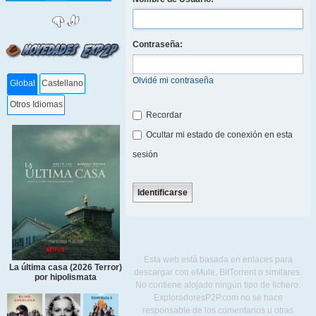
Contraseña:
Olvidé mi contraseña
Global
Castellano
Otros Idiomas
Recordar
Ocultar mi estado de conexión en esta
sesión
Esta web está basada en enlaces para
La última casa (2026 Terror)
descargar con eMule, BitTorrent o similares.
por hipolismata
No contiene alojado ningún tipo de fichero.
ExploradoresP2P.com no se hace
responsable de los comentarios u otras