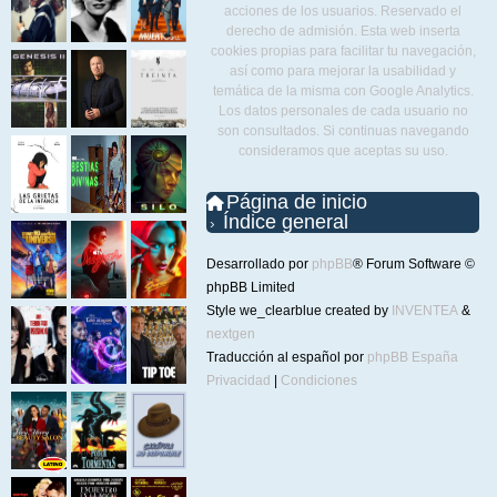
acciones de los usuarios. Reservado el
derecho de admisión. Esta web inserta
cookies propias para facilitar tu navegación,
así como para mejorar la usabilidad y
temática de la misma con Google Analytics.
Los datos personales de cada usuario no
son consultados. Si continuas navegando
consideramos que aceptas su uso.
Página de inicio
Índice general
Desarrollado por
phpBB
® Forum Software ©
phpBB Limited
Style we_clearblue created by
INVENTEA
&
nextgen
Traducción al español por
phpBB España
Privacidad
|
Condiciones