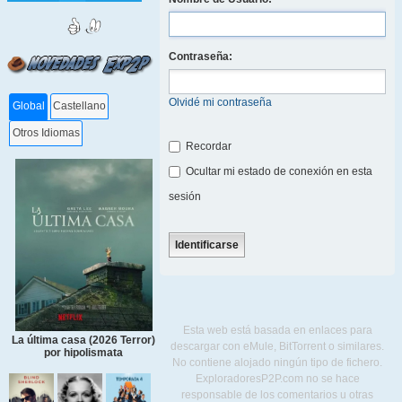
Contraseña:
Olvidé mi contraseña
Global
Castellano
Otros Idiomas
Recordar
Ocultar mi estado de conexión en esta
sesión
Esta web está basada en enlaces para
La última casa (2026 Terror)
descargar con eMule, BitTorrent o similares.
por hipolismata
No contiene alojado ningún tipo de fichero.
ExploradoresP2P.com no se hace
responsable de los comentarios u otras