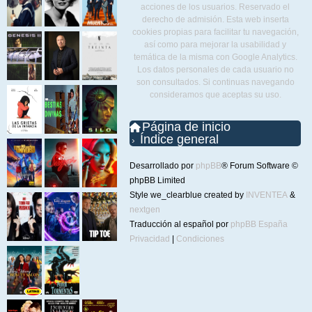
acciones de los usuarios. Reservado el
derecho de admisión. Esta web inserta
cookies propias para facilitar tu navegación,
así como para mejorar la usabilidad y
temática de la misma con Google Analytics.
Los datos personales de cada usuario no
son consultados. Si continuas navegando
consideramos que aceptas su uso.
Página de inicio
Índice general
Desarrollado por
phpBB
® Forum Software ©
phpBB Limited
Style we_clearblue created by
INVENTEA
&
nextgen
Traducción al español por
phpBB España
Privacidad
|
Condiciones