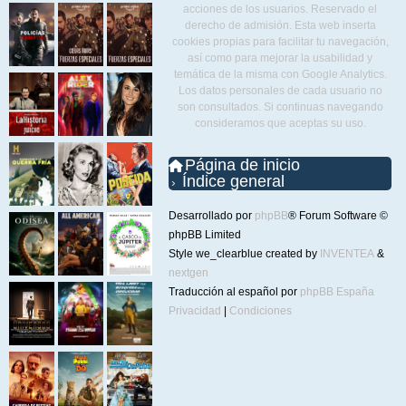
acciones de los usuarios. Reservado el
derecho de admisión. Esta web inserta
cookies propias para facilitar tu navegación,
así como para mejorar la usabilidad y
temática de la misma con Google Analytics.
Los datos personales de cada usuario no
son consultados. Si continuas navegando
consideramos que aceptas su uso.
Página de inicio
Índice general
Desarrollado por
phpBB
® Forum Software ©
phpBB Limited
Style we_clearblue created by
INVENTEA
&
nextgen
Traducción al español por
phpBB España
Privacidad
|
Condiciones