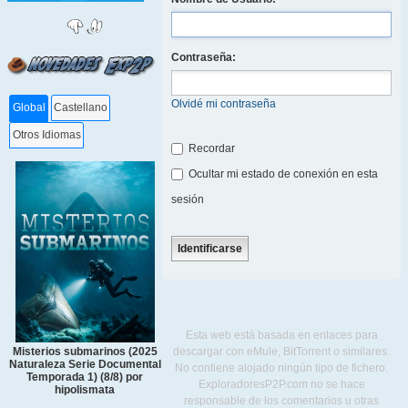
Contraseña:
Olvidé mi contraseña
Global
Castellano
Otros Idiomas
Recordar
Ocultar mi estado de conexión en esta
sesión
Esta web está basada en enlaces para
descargar con eMule, BitTorrent o similares.
Misterios submarinos (2025
Naturaleza Serie Documental
No contiene alojado ningún tipo de fichero.
Temporada 1) (8/8) por
ExploradoresP2P.com no se hace
hipolismata
responsable de los comentarios u otras