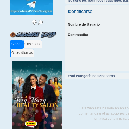
No tiene los permisos requeridos para
Identificarse
Nombre de Usuario:
Contraseña:
Global
Castellano
Otros Idiomas
Está categoría no tiene foros.
Esta web está basada en enlace
comentarios u otras acciones de
temática de la misma 