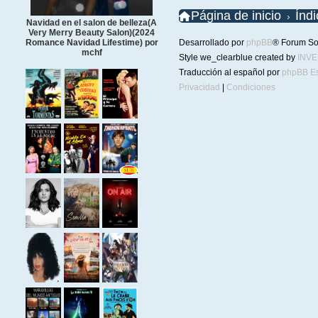
Página de inicio
Índ
Navidad en el salon de belleza(A
Very Merry Beauty Salon)(2024
Desarrollado por
phpBB
® Forum So
Romance Navidad Lifestime) por
mchf
Style we_clearblue created by
INV
Traducción al español por
phpBB E
Privacidad
|
Condiciones