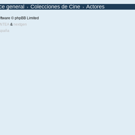
ice general
Colecciones de Cine
Actores
ftware © phpBB Limited
ENTEA
&
nextgen
spaña