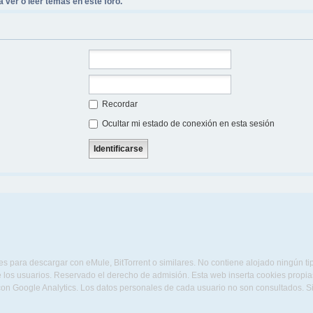
 ver o leer temas en este foro.
Recordar
Ocultar mi estado de conexión en esta sesión
s para descargar con eMule, BitTorrent o similares. No contiene alojado ningún t
 los usuarios. Reservado el derecho de admisión. Esta web inserta cookies propias 
con Google Analytics. Los datos personales de cada usuario no son consultados. 