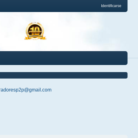
Identificarse
radoresp2p@gmail.com