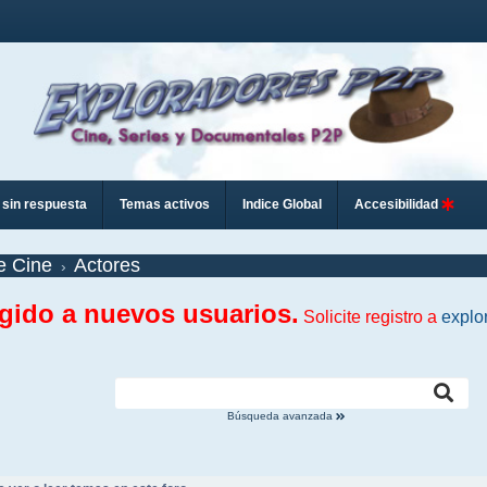
sin respuesta
Temas activos
Indice Global
Accesibilidad
e Cine
Actores
ngido a nuevos usuarios.
Solicite registro a
explo
Búsqueda avanzada