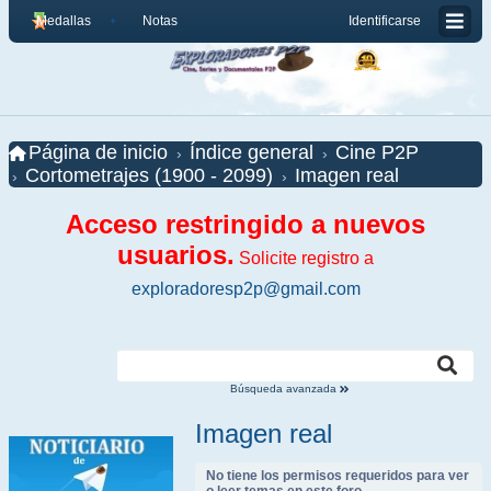
Medallas
Notas
Identificarse
Página de inicio
Índice general
Cine P2P
Cortometrajes (1900 - 2099)
Imagen real
Acceso restringido a nuevos
usuarios.
Solicite registro a
exploradoresp2p@gmail.com
Búsqueda avanzada
Imagen real
No tiene los permisos requeridos para ver