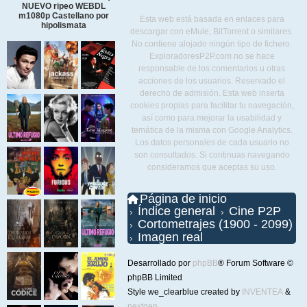
NUEVO ripeo WEBDL
m1080p Castellano por
Esta web está basada en enlaces para
hipolismata
descargar con eMule, BitTorrent o similares.
No contiene alojado ningún tipo de fichero.
ExploradoresP2P.com no se hace
responsable de los comentarios u otras
acciones de los usuarios. Reservado el
derecho de admisión. Esta web inserta
cookies propias para facilitar tu navegación,
así como para mejorar la usabilidad y
temática de la misma con Google Analytics.
Los datos personales de cada usuario no
son consultados. Si continuas navegando
consideramos que aceptas su uso.
Página de inicio
Índice general
Cine P2P
Cortometrajes (1900 - 2099)
Imagen real
Desarrollado por
phpBB
® Forum Software ©
phpBB Limited
Style we_clearblue created by
INVENTEA
&
nextgen