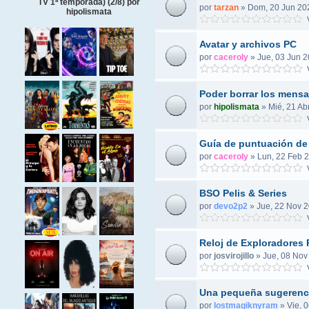
TV 1ª temporada) (2/8) por
por
tarzan
»
Dom, 20 Jun 202
hipolismata
V
Avatar y archivos PC
por
caceroly
»
Jue, 03 Jun 2
V
Poder borrar los mensa
por
hipolismata
»
Mié, 21 Ab
V
Guía de puntuación de
por
caceroly
»
Lun, 22 Feb 2
V
BSO Pelis & Series
por
devo2p2
»
Jue, 22 Nov 2
V
Reloj de Exploradores
por
josvirojillo
»
Jue, 08 Nov
V
Una pequeña sugerencia
por
lostmagiknyram
»
Vie, 