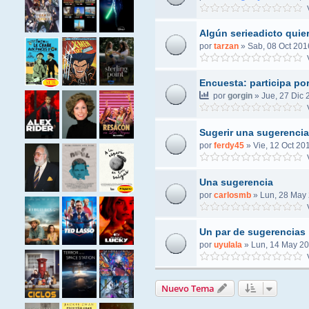
V
Algún serieadicto quie
por
tarzan
»
Sab, 08 Oct 201
V
Encuesta: participa por
por
gorgin
»
Jue, 27 Dic 
V
Sugerir una sugerencia 
por
ferdy45
»
Vie, 12 Oct 20
V
Una sugerencia
por
carlosmb
»
Lun, 28 May 
V
Un par de sugerencias
por
uyulala
»
Lun, 14 May 20
V
Nuevo Tema