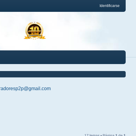
Identificarse
radoresp2p@gmail.com
17 temas • Página
1
de
1