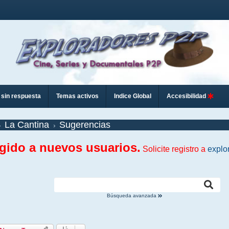
sin respuesta
Temas activos
Indice Global
Accesibilidad
La Cantina
Sugerencias
ngido a nuevos usuarios.
Solicite registro a
explo
Búsqueda avanzada