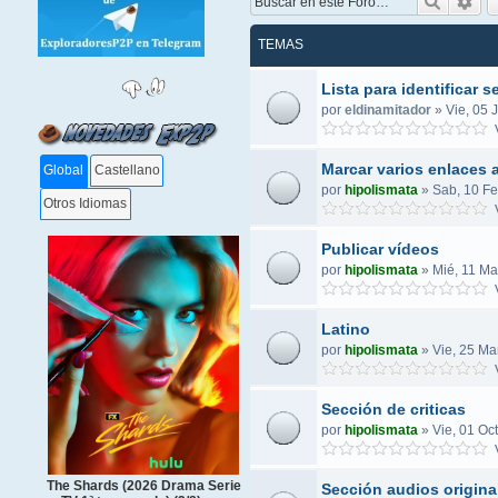
Buscar
Bús
TEMAS
Lista para identificar 
por
eldinamitador
»
Vie, 05 
V
Marcar varios enlaces a
Global
Castellano
por
hipolismata
»
Sab, 10 Fe
Otros Idiomas
V
Publicar vídeos
por
hipolismata
»
Mié, 11 Ma
V
Latino
por
hipolismata
»
Vie, 25 Ma
V
Sección de criticas
por
hipolismata
»
Vie, 01 Oc
V
The Shards (2026 Drama Serie
Sección audios origin