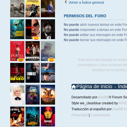
Volver a Índice general
PERMISOS DEL FORO
No puede
abrir nuevos temas en este Fo
No puede
responder a temas en este Fo
No puede
editar sus mensajes en este F
No puede
borrar sus mensajes en este F
Esta web está basada en enlace
comentarios u otras acciones de
temática de la misma 
Página de inicio
Índ
Desarrollado por
phpBB
® Forum So
Style we_clearblue created by
INV
Traducción al español por
phpBB E
Privacidad
|
Condiciones