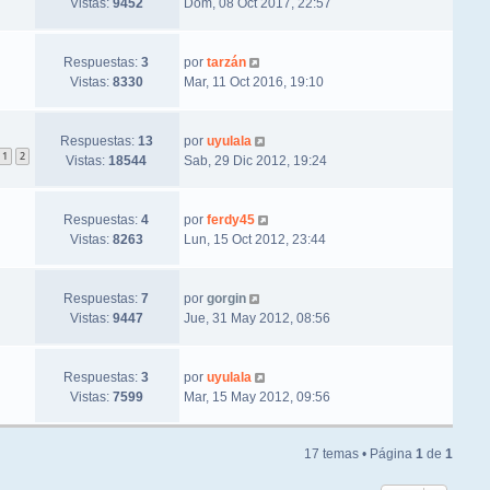
Vistas:
9452
Dom, 08 Oct 2017, 22:57
Respuestas:
3
por
tarzán
Vistas:
8330
Mar, 11 Oct 2016, 19:10
Respuestas:
13
por
uyulala
1
2
Vistas:
18544
Sab, 29 Dic 2012, 19:24
Respuestas:
4
por
ferdy45
Vistas:
8263
Lun, 15 Oct 2012, 23:44
Respuestas:
7
por
gorgin
Vistas:
9447
Jue, 31 May 2012, 08:56
Respuestas:
3
por
uyulala
Vistas:
7599
Mar, 15 May 2012, 09:56
17 temas • Página
1
de
1