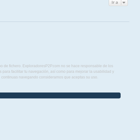
Ir a
ipo de fichero. ExploradoresP2P.com no se hace responsable de los
para facilitar tu navegación, así como para mejorar la usabilidad y
Si continuas navegando consideramos que aceptas su uso.