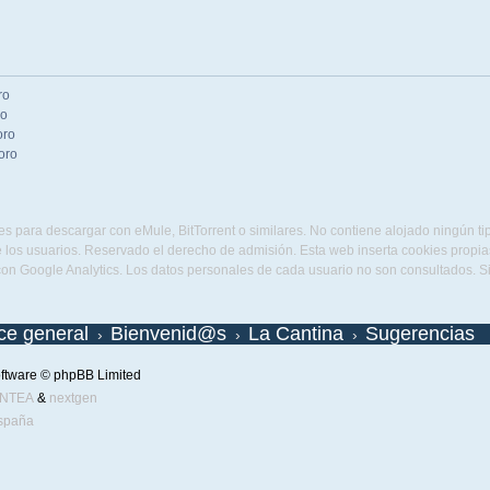
ro
ro
oro
oro
s para descargar con eMule, BitTorrent o similares. No contiene alojado ningún t
 los usuarios. Reservado el derecho de admisión. Esta web inserta cookies propias 
con Google Analytics. Los datos personales de cada usuario no son consultados. 
ice general
Bienvenid@s
La Cantina
Sugerencias
ftware © phpBB Limited
ENTEA
&
nextgen
spaña