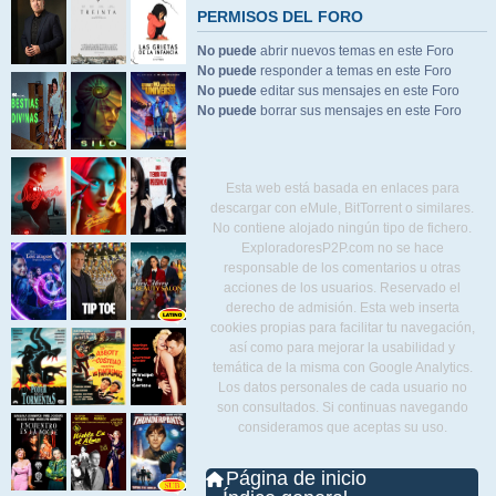
PERMISOS DEL FORO
No puede
abrir nuevos temas en este Foro
No puede
responder a temas en este Foro
No puede
editar sus mensajes en este Foro
No puede
borrar sus mensajes en este Foro
Esta web está basada en enlaces para
descargar con eMule, BitTorrent o similares.
No contiene alojado ningún tipo de fichero.
ExploradoresP2P.com no se hace
responsable de los comentarios u otras
acciones de los usuarios. Reservado el
derecho de admisión. Esta web inserta
cookies propias para facilitar tu navegación,
así como para mejorar la usabilidad y
temática de la misma con Google Analytics.
Los datos personales de cada usuario no
son consultados. Si continuas navegando
consideramos que aceptas su uso.
Página de inicio