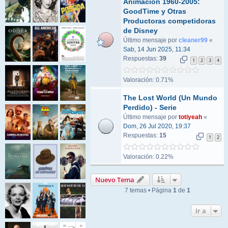
Animación 1960-2005:
GoodTime y Otras
Productoras competidoras
de Disney
Último mensaje por
cleaner99
«
Sab, 14 Jun 2025, 11:34
Respuestas:
39
1
2
3
4
Valoración: 0.71%
The Lost World (Un Mundo
Perdido) - Serie
Último mensaje por
totiyeah
«
Dom, 26 Jul 2020, 19:37
Respuestas:
15
1
2
Valoración: 0.22%
Nuevo Tema
7 temas • Página
1
de
1
Ir a