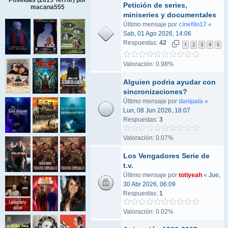
Petición de series,
macana555
miniseries y documentales
Último mensaje por
cinefilo17
«
Sab, 01 Ago 2026, 14:06
Respuestas:
42
1
2
3
4
5
Valoración: 0.98%
Alguien podria ayudar con
sincronizaciones?
Último mensaje por
danipala
«
Lun, 08 Jun 2026, 18:07
Respuestas:
3
Valoración: 0.07%
Los Vengadores Serie de
t.v.
Último mensaje por
totiyeah
«
Jue,
30 Abr 2026, 06:09
Respuestas:
1
Valoración: 0.02%