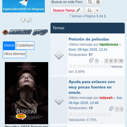
Buscar
Búsqueda ava
Nuevo Tema
7 temas • Página
1
de
1
Temas
Petición de peliculas
Último mensaje por
hipolismata
«
Global
Castellano
Dom, 09 Ago 2026, 12:41
Otros Idiomas
Respuestas:
97
1
7
8
9
10
…
Valorac
ión: 0.89%
Ayuda para enlaces con
muy pocas fuentes en
emule.
Último mensaje por
totiyeah
«
Jue,
06 Ago 2026, 13:48
Respuestas:
19
1
2
Valoración: 0.75%
Poseídas (2015 Terror) por