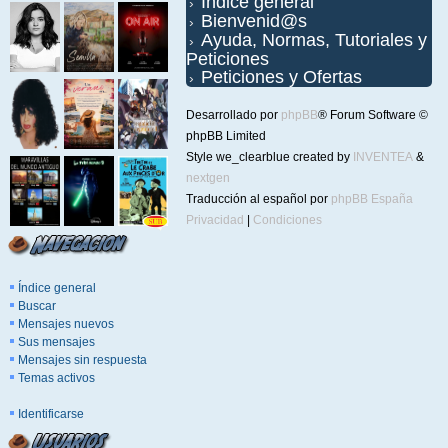
Índice general
Bienvenid@s
Ayuda, Normas, Tutoriales y
Peticiones
Peticiones y Ofertas
Desarrollado por
phpBB
® Forum Software ©
phpBB Limited
Style we_clearblue created by
INVENTEA
&
nextgen
Traducción al español por
phpBB España
Privacidad
|
Condiciones
Índice general
Buscar
Mensajes nuevos
Sus mensajes
Mensajes sin respuesta
Temas activos
Identificarse