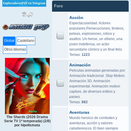
Foro
Acción
Espectacularidad. Actores
populares.Persecuciones, tiroteos,
peleas, explosiones, robos y
asaltos. Un heroe, un villano, una
Global
Castellano
joven indefensa, un actor
secundario cómico y un final feliz.
Otros Idiomas
Temas:
1223
Animación
Peliculas animadas generadas por:
Animación tradicional. Stop Motion.
Animación 3D. Animación
experimental. Animación motion
capture, de diversos estilos y
paises.
Temas:
882
Aventuras
The Shards (2026 Drama
Mundo heroico de combates y
Serie TV 1ª temporada) (2/8)
aventuras, acción y valores
por hipolismata
caballerescos. El bien siempre