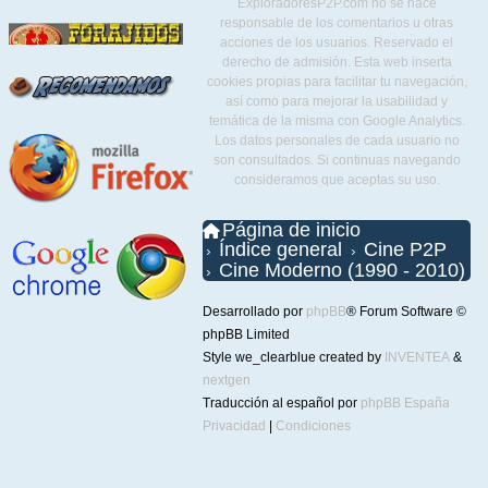
ExploradoresP2P.com no se hace
responsable de los comentarios u otras
acciones de los usuarios. Reservado el
derecho de admisión. Esta web inserta
cookies propias para facilitar tu navegación,
así como para mejorar la usabilidad y
temática de la misma con Google Analytics.
Los datos personales de cada usuario no
son consultados. Si continuas navegando
consideramos que aceptas su uso.
Página de inicio
Índice general
Cine P2P
Cine Moderno (1990 - 2010)
Desarrollado por
phpBB
® Forum Software ©
phpBB Limited
Style we_clearblue created by
INVENTEA
&
nextgen
Traducción al español por
phpBB España
Privacidad
|
Condiciones