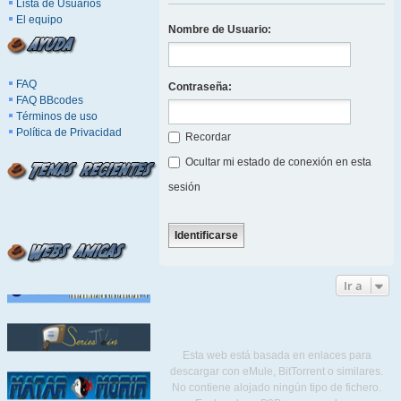
Lista de Usuarios
El equipo
Nombre de Usuario:
FAQ
Contraseña:
FAQ BBcodes
Términos de uso
Política de Privacidad
Recordar
Ocultar mi estado de conexión en esta
sesión
Ir a
Esta web está basada en enlaces para
descargar con eMule, BitTorrent o similares.
No contiene alojado ningún tipo de fichero.