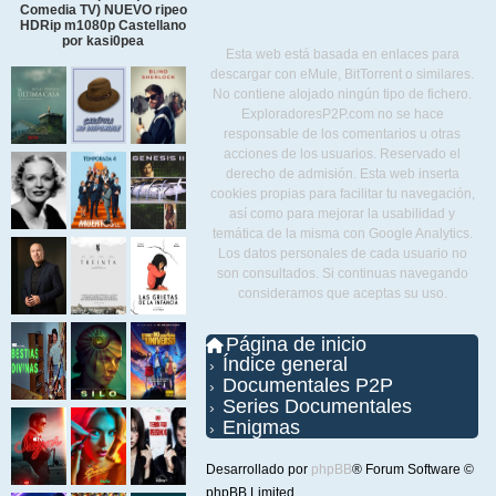
Comedia TV) NUEVO ripeo
HDRip m1080p Castellano
por kasi0pea
Esta web está basada en enlaces para
descargar con eMule, BitTorrent o similares.
No contiene alojado ningún tipo de fichero.
ExploradoresP2P.com no se hace
responsable de los comentarios u otras
acciones de los usuarios. Reservado el
derecho de admisión. Esta web inserta
cookies propias para facilitar tu navegación,
así como para mejorar la usabilidad y
temática de la misma con Google Analytics.
Los datos personales de cada usuario no
son consultados. Si continuas navegando
consideramos que aceptas su uso.
Página de inicio
Índice general
Documentales P2P
Series Documentales
Enigmas
Desarrollado por
phpBB
® Forum Software ©
phpBB Limited