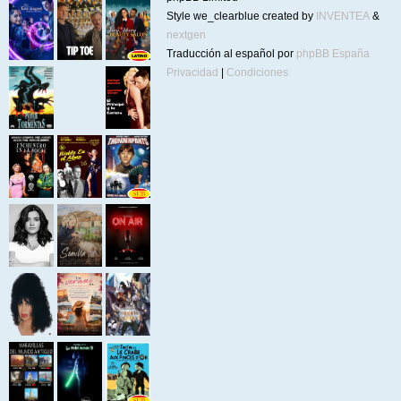
Style we_clearblue created by
INVENTEA
&
nextgen
Traducción al español por
phpBB España
Privacidad
|
Condiciones