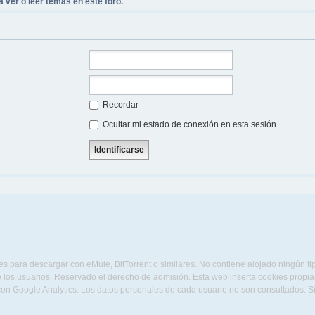
 ver o leer temas en este foro.
Recordar
Ocultar mi estado de conexión en esta sesión
s para descargar con eMule, BitTorrent o similares. No contiene alojado ningún t
 los usuarios. Reservado el derecho de admisión. Esta web inserta cookies propias 
con Google Analytics. Los datos personales de cada usuario no son consultados. 