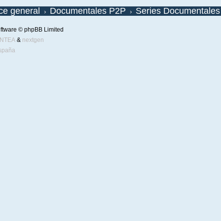
ice general
Documentales P2P
Series Documentales
ftware © phpBB Limited
ENTEA
&
nextgen
spaña