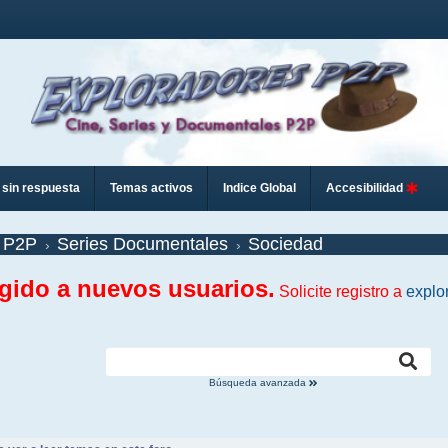
sin respuesta
Temas activos
Indice Global
Accesibilidad
 P2P
Series Documentales
Sociedad
ngido a nuevos usuarios.
Solicite registro a
explo
Búsqueda avanzada