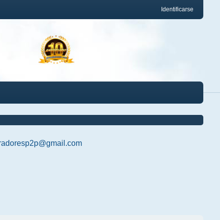
Identificarse
radoresp2p@gmail.com