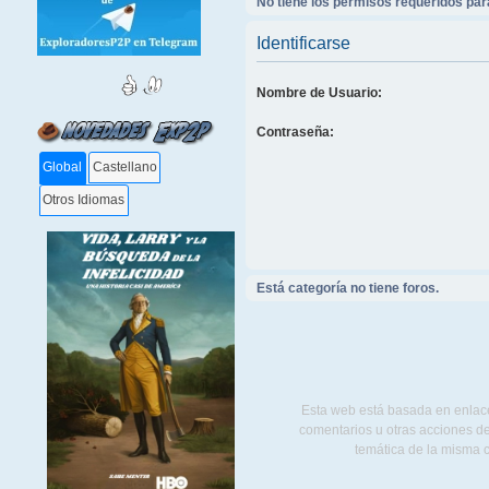
No tiene los permisos requeridos para
Identificarse
Nombre de Usuario:
Contraseña:
Global
Castellano
Otros Idiomas
Está categoría no tiene foros.
Esta web está basada en enlace
comentarios u otras acciones de
temática de la misma 