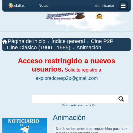
Medallas
Notas
Identificarse
Página de inicio
Índice general
Cine P2P
Cine Clásico (1900 - 1989)
Animación
Acceso restringido a nuevos
usuarios.
Solicite registro a
exploradoresp2p@gmail.com
Búsqueda avanzada
Animación
No tiene los permisos requeridos para ver