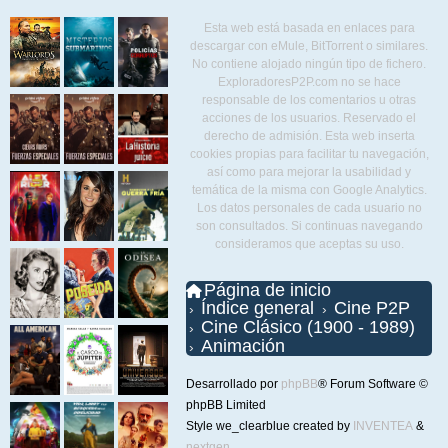
Esta web está basada en enlaces para
descargar con eMule, BitTorrent o similares.
No contiene alojado ningún tipo de fichero.
ExploradoresP2P.com no se hace
responsable de los comentarios u otras
acciones de los usuarios. Reservado el
derecho de admisión. Esta web inserta
cookies propias para facilitar tu navegación,
así como para mejorar la usabilidad y
temática de la misma con Google Analytics.
Los datos personales de cada usuario no
son consultados. Si continuas navegando
consideramos que aceptas su uso.
Página de inicio
Índice general
Cine P2P
Cine Clásico (1900 - 1989)
Animación
Desarrollado por
phpBB
® Forum Software ©
phpBB Limited
Style we_clearblue created by
INVENTEA
&
nextgen