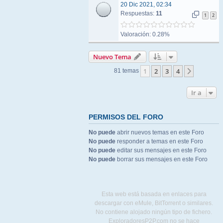
20 Dic 2021, 02:34
Respuestas:
11
1
2
Valoración: 0.28%
Nuevo Tema
1
2
3
4
Siguient
81 temas
Ir a
PERMISOS DEL FORO
No puede
abrir nuevos temas en este Foro
No puede
responder a temas en este Foro
No puede
editar sus mensajes en este Foro
No puede
borrar sus mensajes en este Foro
Esta web está basada en enlaces para
descargar con eMule, BitTorrent o similares.
No contiene alojado ningún tipo de fichero.
ExploradoresP2P.com no se hace