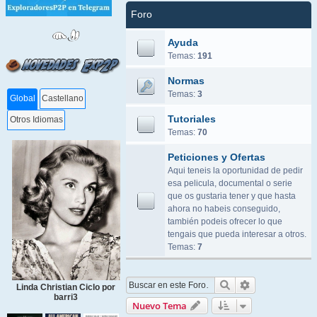
Foro
Ayuda
Temas:
191
Normas
Temas:
3
Global
Castellano
Tutoriales
Otros Idiomas
Temas:
70
Peticiones y Ofertas
Aqui teneis la oportunidad de pedir
esa pelicula, documental o serie
que os gustaria tener y que hasta
ahora no habeis conseguido,
también podeis ofrecer lo que
tengais que pueda interesar a otros.
Temas:
7
Buscar
Búsqueda ava
Linda Christian Ciclo por
barri3
Nuevo Tema