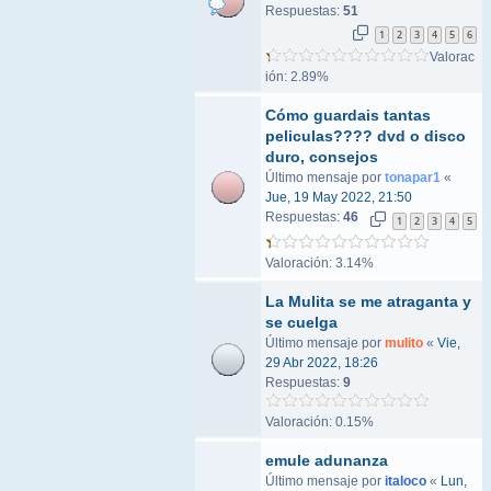
Respuestas:
51
1
2
3
4
5
6
Valorac
ión: 2.89%
Cómo guardais tantas
peliculas???? dvd o disco
duro, consejos
Último mensaje por
tonapar1
«
Jue, 19 May 2022, 21:50
Respuestas:
46
1
2
3
4
5
Valoración: 3.14%
La Mulita se me atraganta y
se cuelga
Último mensaje por
mulito
«
Vie,
29 Abr 2022, 18:26
Respuestas:
9
Valoración: 0.15%
emule adunanza
Último mensaje por
italoco
«
Lun,