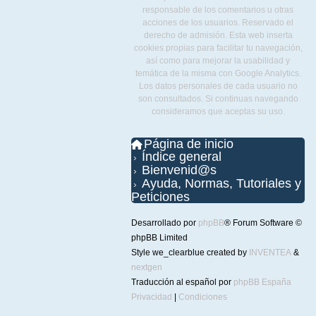
responsable de los comentarios u otras
acciones de los usuarios. Reservado el
derecho de admisión. Esta web inserta
cookies propias para facilitar tu navegación,
así como para mejorar la usabilidad y
temática de la misma con Google Analytics.
Los datos personales de cada usuario no
son consultados. Si continuas navegando
consideramos que aceptas su uso.
Página de inicio
Índice general
Bienvenid@s
Ayuda, Normas, Tutoriales y
Peticiones
Desarrollado por
phpBB
® Forum Software ©
phpBB Limited
Style we_clearblue created by
INVENTEA
&
nextgen
Traducción al español por
phpBB España
Privacidad
|
Condiciones