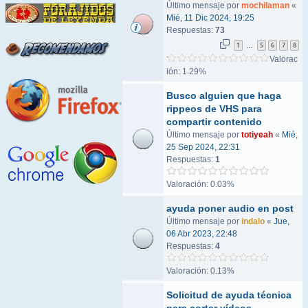
Último mensaje por
mochilaman
«
Mié, 11 Dic 2024, 19:25
Respuestas:
73
1
5
6
7
8
…
Valorac
ión: 1.29%
Busco alguien que haga
rippeos de VHS para
compartir contenido
Último mensaje por
totiyeah
«
Mié,
25 Sep 2024, 22:31
Respuestas:
1
Valoración: 0.03%
ayuda poner audio en post
Último mensaje por
indalo
«
Jue,
06 Abr 2023, 22:48
Respuestas:
4
Valoración: 0.13%
Solicitud de ayuda técnica