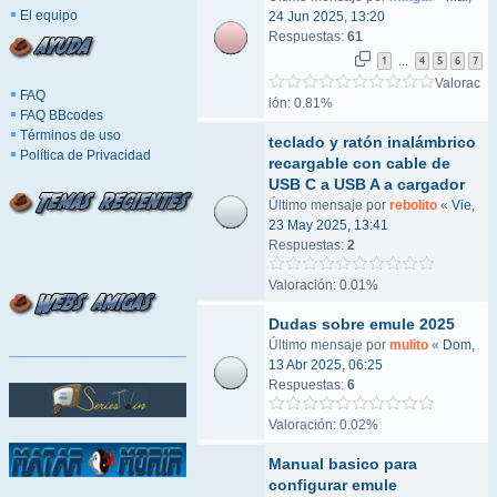
El equipo
24 Jun 2025, 13:20
Respuestas:
61
1
4
5
6
7
…
Valorac
FAQ
ión: 0.81%
FAQ BBcodes
Términos de uso
teclado y ratón inalámbrico
Política de Privacidad
recargable con cable de
USB C a USB A a cargador
Último mensaje por
rebolito
«
Vie,
23 May 2025, 13:41
Respuestas:
2
Valoración: 0.01%
Dudas sobre emule 2025
Último mensaje por
mulito
«
Dom,
13 Abr 2025, 06:25
Respuestas:
6
Valoración: 0.02%
Manual basico para
configurar emule