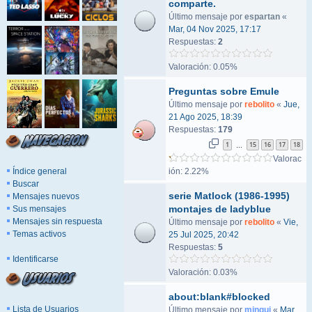
comparte.
Último mensaje por
espartan
«
Mar, 04 Nov 2025, 17:17
Respuestas:
2
Valoración: 0.05%
Preguntas sobre Emule
Último mensaje por
rebolito
«
Jue,
21 Ago 2025, 18:39
Respuestas:
179
1
15
16
17
18
…
Valorac
Índice general
ión: 2.22%
Buscar
serie Matlock (1986-1995)
Mensajes nuevos
montajes de ladyblue
Sus mensajes
Mensajes sin respuesta
Último mensaje por
rebolito
«
Vie,
Temas activos
25 Jul 2025, 20:42
Respuestas:
5
Identificarse
Valoración: 0.03%
about:blank#blocked
Lista de Usuarios
Último mensaje por
mingui
«
Mar,