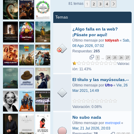
1
2
3
4
Siguient
81 temas
Temas
¿Algo falla en la web?
¡Pásate por aquí!
Último mensaje por
totiyeah
«
Sab,
08 Ago 2026, 07:02
Respuestas:
265
1
24
25
26
27
…
Valorac
ión: 11.43%
El título y las mayúsculas.--
Último mensaje por
Ufro
«
Vie, 26
Mar 2021, 14:49
Valoración: 0.08%
No subo nada
Último mensaje por
metropol
«
Mar, 21 Jul 2026, 20:03
Respuestas:
28