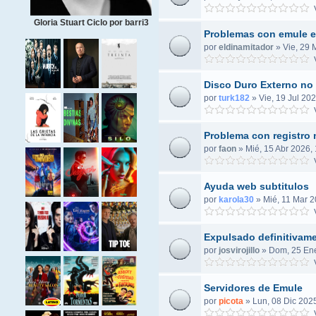
V
Gloria Stuart Ciclo por barri3
Problemas con emule e
por
eldinamitador
»
Vie, 29 
V
Disco Duro Externo no 
por
turk182
»
Vie, 19 Jul 20
V
Problema con registro
por
faon
»
Mié, 15 Abr 2026,
V
Ayuda web subtitulos
por
karola30
»
Mié, 11 Mar 2
V
Expulsado definitivame
por
josvirojillo
»
Dom, 25 Ene
V
Servidores de Emule
por
picota
»
Lun, 08 Dic 2025
V