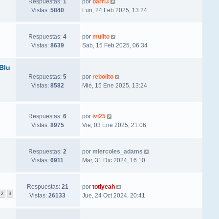
Respuestas:
1
por
barri3
Vistas:
5840
Lun, 24 Feb 2025, 13:24
Respuestas:
4
por
mulito
Vistas:
8639
Sab, 15 Feb 2025, 06:34
Blu
Respuestas:
5
por
rebolito
Vistas:
8582
Mié, 15 Ene 2025, 13:24
Respuestas:
6
por
ivi25
Vistas:
8975
Vie, 03 Ene 2025, 21:06
Respuestas:
2
por
miercoles_adams
Vistas:
6911
Mar, 31 Dic 2024, 16:10
Respuestas:
21
por
totiyeah
2
3
Vistas:
26133
Jue, 24 Oct 2024, 20:41