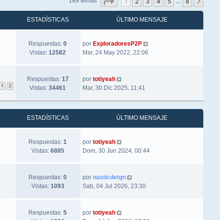
Página
1
de
8
1
2
3
4
5
8
Sigu
189 temas
…
ESTADÍSTICAS
ÚLTIMO MENSAJE
Respuestas:
0
por
ExploradoresP2P
Vistas:
12582
Mar, 24 May 2022, 22:06
Respuestas:
17
por
totiyeah
1
2
Vistas:
34461
Mar, 30 Dic 2025, 11:41
ESTADÍSTICAS
ÚLTIMO MENSAJE
Respuestas:
1
por
totiyeah
Vistas:
6885
Dom, 30 Jun 2024, 00:44
Respuestas:
0
por
nasticdetgn
Vistas:
1093
Sab, 04 Jul 2026, 23:30
Respuestas:
5
por
totiyeah