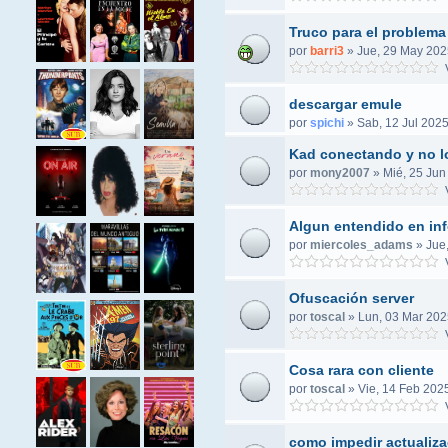
Truco para el problem
por
barri3
»
Jue, 29 May 202
V
descargar emule
por
spichi
»
Sab, 12 Jul 2025
Kad conectando y no l
por
mony2007
»
Mié, 25 Jun
V
Algun entendido en info
por
miercoles_adams
»
Jue
V
Ofuscación server
por
toscal
»
Lun, 03 Mar 202
V
Cosa rara con cliente
por
toscal
»
Vie, 14 Feb 202
V
como impedir actualiza