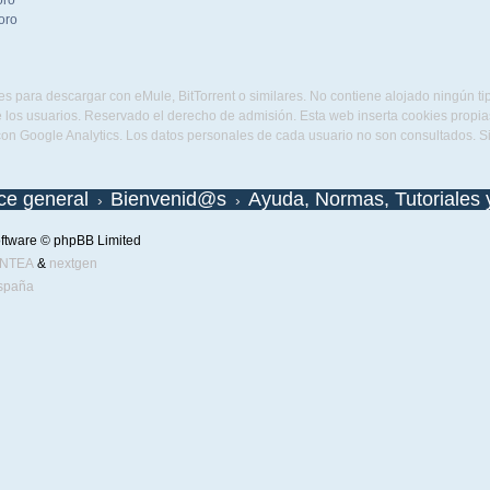
oro
oro
s para descargar con eMule, BitTorrent o similares. No contiene alojado ningún t
 los usuarios. Reservado el derecho de admisión. Esta web inserta cookies propias 
con Google Analytics. Los datos personales de cada usuario no son consultados. 
ice general
Bienvenid@s
Ayuda, Normas, Tutoriales 
ftware © phpBB Limited
ENTEA
&
nextgen
spaña