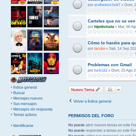
por
andbelanche87
»
Dom, 2
V
Carteles que no se ven
por
hipolismata
»
Mar, 06 Ag
V
Cómo lo hacéis para qu
por
tarzán
»
Sab, 14 Sep 202
V
Problemas con Gmail
por
turk182
»
Dom, 25 Ago 2
V
Índice general
Nuevo Tema
Buscar
Mensajes nuevos
Volver a Índice general
Sus mensajes
Mensajes sin respuesta
Temas activos
PERMISOS DEL FORO
No puede
abrir nuevos temas en este Fo
Identificarse
No puede
responder a temas en este Fo