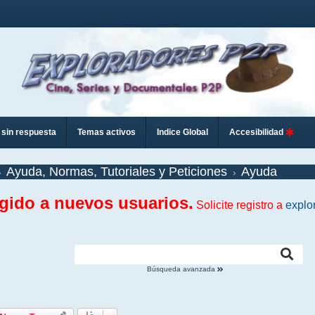
sin respuesta
Temas activos
Indice Global
Accesibilidad
Ayuda, Normas, Tutoriales y Peticiones
Ayuda
ngido a nuevos usuarios.
Solicite registro a
explo
Búsqueda avanzada