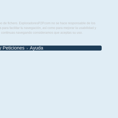
ipo de fichero. ExploradoresP2P.com no se hace responsable de los
para facilitar tu navegación, así como para mejorar la usabilidad y
Si continuas navegando consideramos que aceptas su uso.
y Peticiones
Ayuda