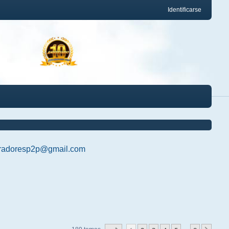
Identificarse
radoresp2p@gmail.com