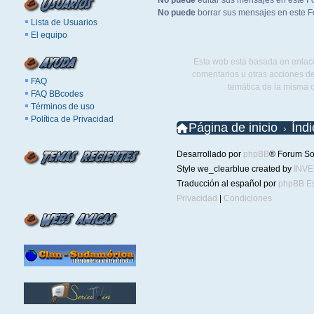
No puede
editar sus mensajes en este F
No puede
borrar sus mensajes en este F
Lista de Usuarios
El equipo
Esta web está basada en enlace
comentarios u otras acciones de
FAQ
temática de la misma 
FAQ BBcodes
Términos de uso
Política de Privacidad
Página de inicio
Índ
Desarrollado por
phpBB
® Forum So
Style we_clearblue created by
INV
Traducción al español por
phpBB E
Privacidad
|
Condiciones