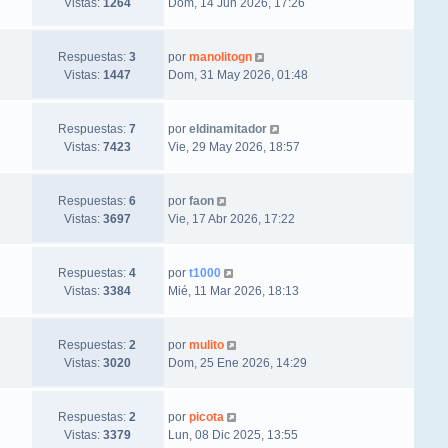
Vistas:
1264
Dom, 14 Jun 2026, 17:26
Respuestas:
3
por
manolitogn
Vistas:
1447
Dom, 31 May 2026, 01:48
Respuestas:
7
por
eldinamitador
Vistas:
7423
Vie, 29 May 2026, 18:57
Respuestas:
6
por
faon
Vistas:
3697
Vie, 17 Abr 2026, 17:22
Respuestas:
4
por
t1000
Vistas:
3384
Mié, 11 Mar 2026, 18:13
Respuestas:
2
por
mulito
Vistas:
3020
Dom, 25 Ene 2026, 14:29
Respuestas:
2
por
picota
Vistas:
3379
Lun, 08 Dic 2025, 13:55