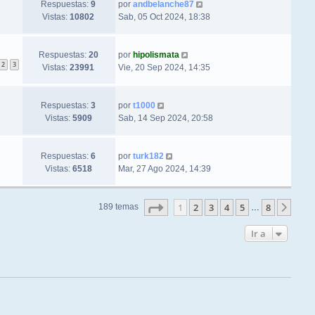
Respuestas:
9
por
andbelanche87
Vistas:
10802
Sab, 05 Oct 2024, 18:38
Respuestas:
20
por
hipolismata
2
3
Vistas:
23991
Vie, 20 Sep 2024, 14:35
Respuestas:
3
por
t1000
Vistas:
5909
Sab, 14 Sep 2024, 20:58
Respuestas:
6
por
turk182
Vistas:
6518
Mar, 27 Ago 2024, 14:39
Página
1
de
8
1
2
3
4
5
8
Sigu
189 temas
…
Ir a