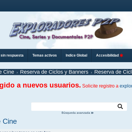
sin respuesta
Temas activos
Indice Global
Accesibilidad
e Cine
Reserva de Ciclos y Banners
Reserva de Cicl
ngido a nuevos usuarios.
Solicite registro a
explo
Búsqueda avanzada
e Cine