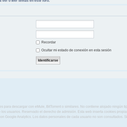
 ver o leer temas en este foro.
Recordar
Ocultar mi estado de conexión en esta sesión
s para descargar con eMule, BitTorrent o similares. No contiene alojado ningún t
 los usuarios. Reservado el derecho de admisión. Esta web inserta cookies propias 
con Google Analytics. Los datos personales de cada usuario no son consultados. 