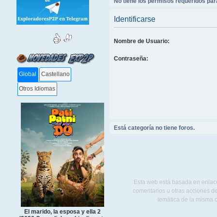
No tiene los permisos requeridos para
Identificarse
Nombre de Usuario:
Contraseña:
Global
Castellano
Otros Idiomas
Está categoría no tiene foros.
Esta web está basada en enlace
comentarios u otras acciones de
temática de la misma 
El marido, la esposa y ella 2