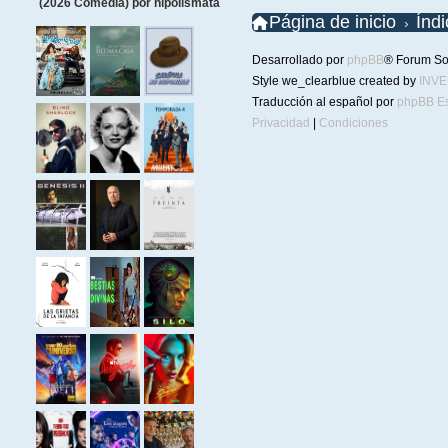
(2026 Comedia) por hipolismata
Página de inicio
Índ
Desarrollado por
phpBB
® Forum So
Style we_clearblue created by
INV
Traducción al español por
phpBB E
Privacidad
|
Condiciones