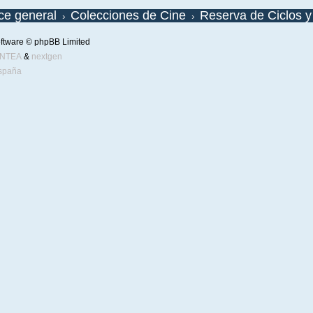
ice general
Colecciones de Cine
Reserva de Ciclos 
ftware © phpBB Limited
ENTEA
&
nextgen
spaña