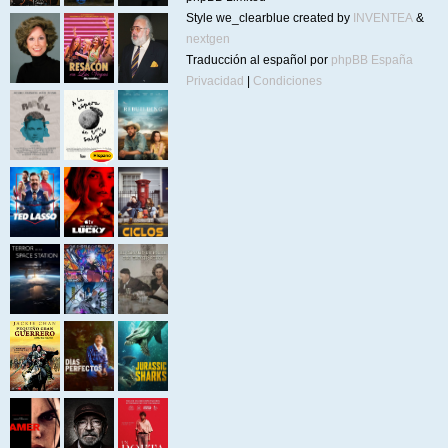
Style we_clearblue created by
INVENTEA
&
nextgen
Traducción al español por
phpBB España
Privacidad
|
Condiciones