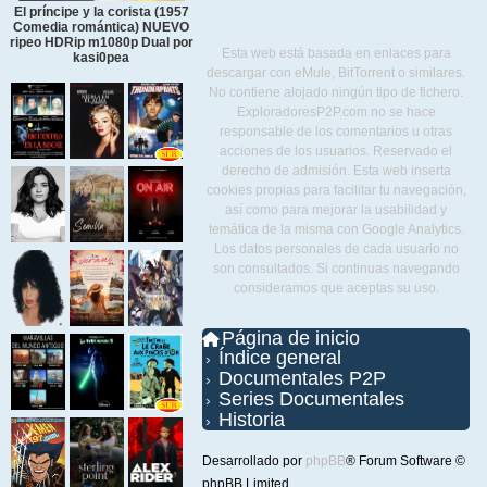
El príncipe y la corista (1957
Comedia romántica) NUEVO
ripeo HDRip m1080p Dual por
Esta web está basada en enlaces para
kasi0pea
descargar con eMule, BitTorrent o similares.
No contiene alojado ningún tipo de fichero.
ExploradoresP2P.com no se hace
responsable de los comentarios u otras
acciones de los usuarios. Reservado el
derecho de admisión. Esta web inserta
cookies propias para facilitar tu navegación,
así como para mejorar la usabilidad y
temática de la misma con Google Analytics.
Los datos personales de cada usuario no
son consultados. Si continuas navegando
consideramos que aceptas su uso.
Página de inicio
Índice general
Documentales P2P
Series Documentales
Historia
Desarrollado por
phpBB
® Forum Software ©
phpBB Limited