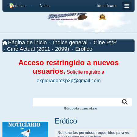
Medallas
Notas
Identificarse
Página de inicio
Índice general
Cine P2P
Cine Actual (2011 - 2099)
Erótico
Acceso restringido a nuevos
usuarios.
Solicite registro a
exploradoresp2p@gmail.com
Búsqueda avanzada
Erótico
No tiene los permisos requeridos para ver