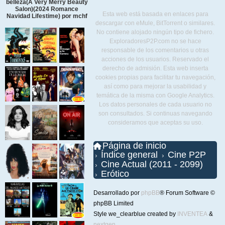
belleza(A Very Merry Beauty
Salon)(2024 Romance
Esta web está basada en enlaces para
Navidad Lifestime) por mchf
descargar con eMule, BitTorrent o similares.
No contiene alojado ningún tipo de fichero.
ExploradoresP2P.com no se hace
responsable de los comentarios u otras
acciones de los usuarios. Reservado el
derecho de admisión. Esta web inserta
cookies propias para facilitar tu navegación,
así como para mejorar la usabilidad y
temática de la misma con Google Analytics.
Los datos personales de cada usuario no
son consultados. Si continuas navegando
consideramos que aceptas su uso.
Página de inicio
Índice general
Cine P2P
Cine Actual (2011 - 2099)
Erótico
Desarrollado por
phpBB
® Forum Software ©
phpBB Limited
Style we_clearblue created by
INVENTEA
&
nextgen