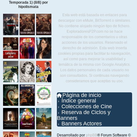
Temporada 1) (8/8) por
hipolismata
Esta web está basada en enlaces para
descargar con eMule, BitTorrent o similares.
No contiene alojado ningún tipo de fichero.
ExploradoresP2P.com no se hace
responsable de los comentarios u otras
acciones de los usuarios. Reservado el
derecho de admisión. Esta web inserta
cookies propias para facilitar tu navegación,
así como para mejorar la usabilidad y
temática de la misma con Google Analytics.
Los datos personales de cada usuario no
son consultados. Si continuas navegando
consideramos que aceptas su uso.
Página de inicio
Índice general
Colecciones de Cine
Reserva de Ciclos y
Banners
Banners Actores
Desarrollado por
phpBB
® Forum Software ©