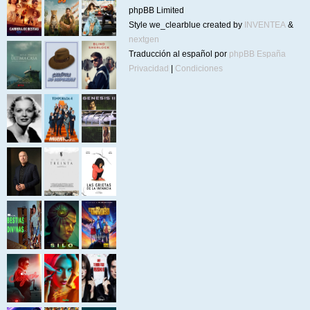
phpBB Limited
Style we_clearblue created by
INVENTEA
&
nextgen
Traducción al español por
phpBB España
Privacidad
|
Condiciones