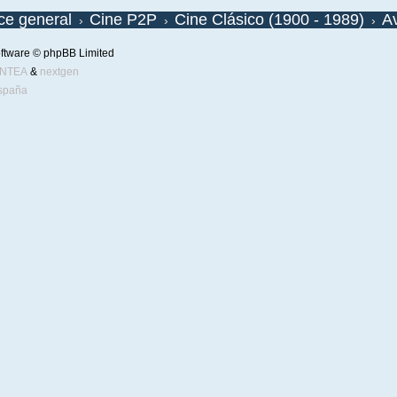
ice general
Cine P2P
Cine Clásico (1900 - 1989)
A
ftware © phpBB Limited
ENTEA
&
nextgen
spaña