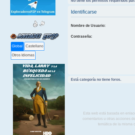
No tiene los permisos requeridos para
Identificarse
Nombre de Usuario:
Contraseña:
Global
Castellano
Otros Idiomas
Está categoría no tiene foros.
Esta web está basada en enlace
comentarios u otras acciones de
temática de la misma 