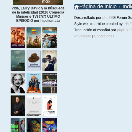
Página de inicio
Índ
Vida, Larry David y la búsqueda
de la infelicidad (2026 Comedia
Miniserie TV) (7/7) ULTIMO
Desarrollado por
phpBB
® Forum So
EPISODIO por hipolismata
Style we_clearblue created by
INV
Traducción al español por
phpBB E
Privacidad
|
Condiciones