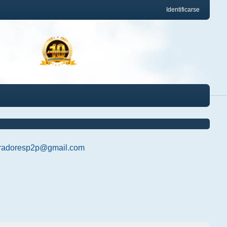
Identificarse
radoresp2p@gmail.com