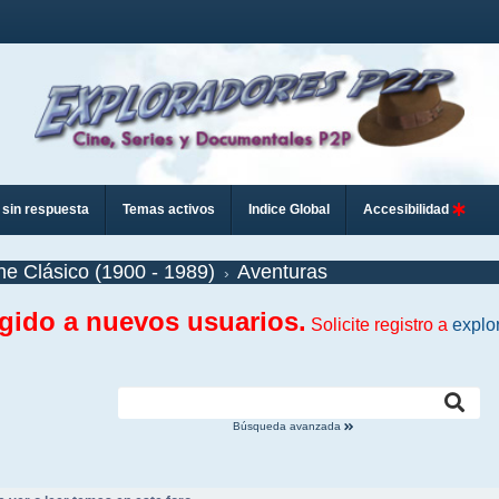
sin respuesta
Temas activos
Indice Global
Accesibilidad
ne Clásico (1900 - 1989)
Aventuras
ngido a nuevos usuarios.
Solicite registro a
explo
Búsqueda avanzada