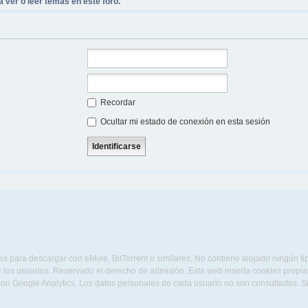
 ver o leer temas en este foro.
Recordar
Ocultar mi estado de conexión en esta sesión
s para descargar con eMule, BitTorrent o similares. No contiene alojado ningún t
 los usuarios. Reservado el derecho de admisión. Esta web inserta cookies propias 
con Google Analytics. Los datos personales de cada usuario no son consultados. 