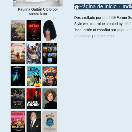
Página de inicio
Índ
Paulina Gaitán Ciclo por
gingerlynn
Desarrollado por
phpBB
® Forum So
Style we_clearblue created by
INV
Traducción al español por
phpBB E
Privacidad
|
Condiciones