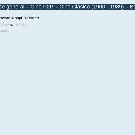
ice general
Cine P2P
Cine Clásico (1900 - 1989)
Bé
ftware © phpBB Limited
ENTEA
&
nextgen
spaña