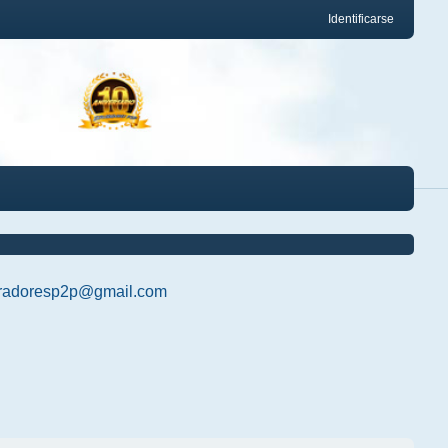
Identificarse
radoresp2p@gmail.com