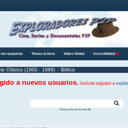
sin respuesta
Temas activos
Indice Global
Accesibilidad
ne Clásico (1900 - 1989)
Bélico
ngido a nuevos usuarios.
Solicite registro a
explo
Búsqueda avanzada