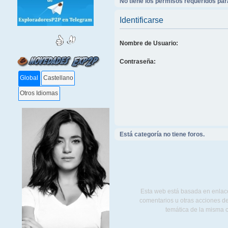
No tiene los permisos requeridos para
Identificarse
Nombre de Usuario:
Contraseña:
Global
Castellano
Otros Idiomas
Está categoría no tiene foros.
Esta web está basada en enlace
comentarios u otras acciones de
temática de la misma 