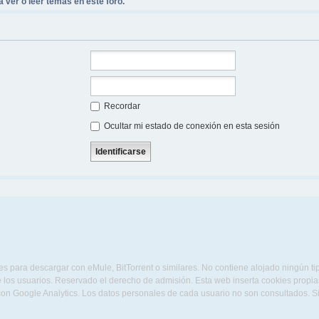
 ver o leer temas en este foro.
Recordar
Ocultar mi estado de conexión en esta sesión
s para descargar con eMule, BitTorrent o similares. No contiene alojado ningún t
 los usuarios. Reservado el derecho de admisión. Esta web inserta cookies propias 
con Google Analytics. Los datos personales de cada usuario no son consultados. 