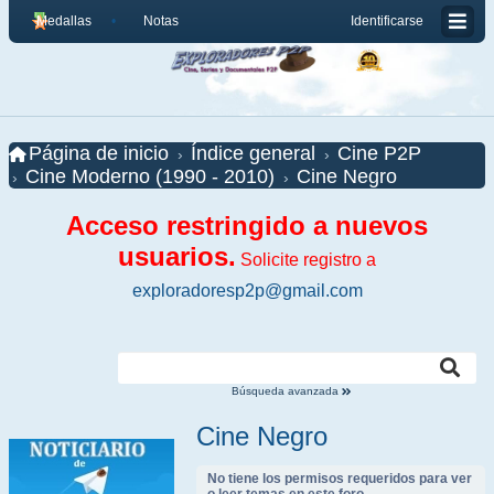
Medallas
Notas
Identificarse
Página de inicio
Índice general
Cine P2P
Cine Moderno (1990 - 2010)
Cine Negro
Acceso restringido a nuevos
usuarios.
Solicite registro a
exploradoresp2p@gmail.com
Búsqueda avanzada
Cine Negro
No tiene los permisos requeridos para ver