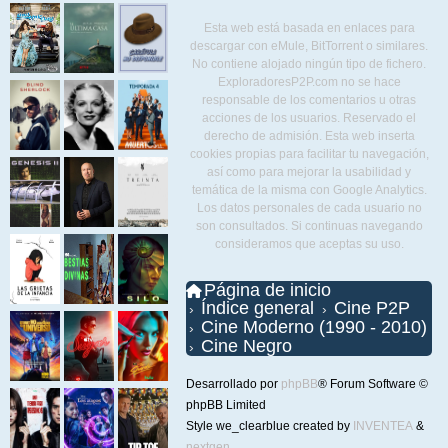
Esta web está basada en enlaces para
descargar con eMule, BitTorrent o similares.
No contiene alojado ningún tipo de fichero.
ExploradoresP2P.com no se hace
responsable de los comentarios u otras
acciones de los usuarios. Reservado el
derecho de admisión. Esta web inserta
cookies propias para facilitar tu navegación,
así como para mejorar la usabilidad y
temática de la misma con Google Analytics.
Los datos personales de cada usuario no
son consultados. Si continuas navegando
consideramos que aceptas su uso.
Página de inicio
Índice general
Cine P2P
Cine Moderno (1990 - 2010)
Cine Negro
Desarrollado por
phpBB
® Forum Software ©
phpBB Limited
Style we_clearblue created by
INVENTEA
&
nextgen