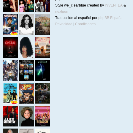
Style we_clearblue created by
INVENTEA
&
nextgen
Traducción al español por
phpBB España
Privacidad
|
Condiciones