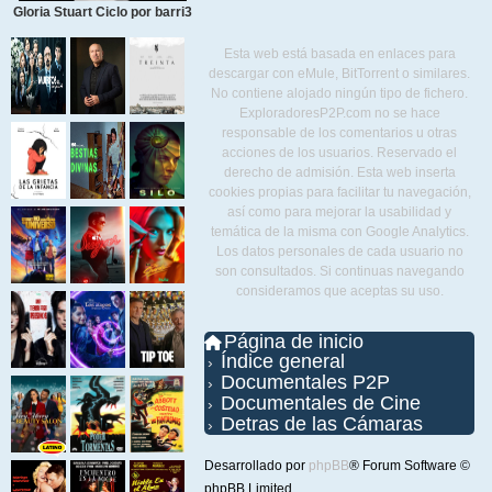
Gloria Stuart Ciclo por barri3
Esta web está basada en enlaces para
descargar con eMule, BitTorrent o similares.
No contiene alojado ningún tipo de fichero.
ExploradoresP2P.com no se hace
responsable de los comentarios u otras
acciones de los usuarios. Reservado el
derecho de admisión. Esta web inserta
cookies propias para facilitar tu navegación,
así como para mejorar la usabilidad y
temática de la misma con Google Analytics.
Los datos personales de cada usuario no
son consultados. Si continuas navegando
consideramos que aceptas su uso.
Página de inicio
Índice general
Documentales P2P
Documentales de Cine
Detras de las Cámaras
Desarrollado por
phpBB
® Forum Software ©
phpBB Limited