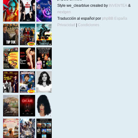
Style we_clearblue created by
INVENTEA
&
nextgen
Traducción al español por
phpBB España
Privacidad
|
Condiciones