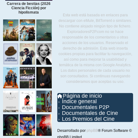
Carrera de bestias (2026
Ciencia Ficción) por
hipolismata
Esta web está basada en enlaces para
descargar con eMule, BitTorrent o similares.
No contiene alojado ningún tipo de fichero.
ExploradoresP2P.com no se hace
responsable de los comentarios u otras
acciones de los usuarios. Reservado el
derecho de admisión. Esta web inserta
cookies propias para facilitar tu navegación,
así como para mejorar la usabilidad y
temática de la misma con Google Analytics.
Los datos personales de cada usuario no
son consultados. Si continuas navegando
consideramos que aceptas su uso.
Página de inicio
Índice general
Documentales P2P
Documentales de Cine
Los Premios del Cine
Desarrollado por
phpBB
® Forum Software ©
phpBB Limited