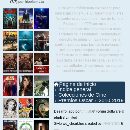
(7/7) por hipolismata
Esta web está basada en enlaces para
descargar con eMule, BitTorrent o similares.
No contiene alojado ningún tipo de fichero.
ExploradoresP2P.com no se hace
responsable de los comentarios u otras
acciones de los usuarios. Reservado el
derecho de admisión. Esta web inserta
cookies propias para facilitar tu navegación,
así como para mejorar la usabilidad y
temática de la misma con Google Analytics.
Los datos personales de cada usuario no
son consultados. Si continuas navegando
consideramos que aceptas su uso.
Página de inicio
Índice general
Colecciones de Cine
Premios Oscar
2010-2019
Desarrollado por
phpBB
® Forum Software ©
phpBB Limited
Style we_clearblue created by
INVENTEA
&
nextgen