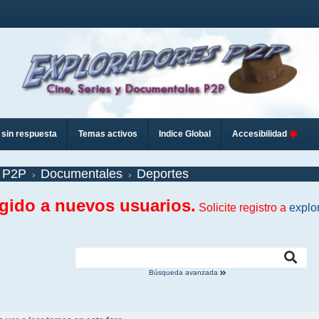
sin respuesta
Temas activos
Indice Global
Accesibilidad
 P2P
Documentales
Deportes
ngido a nuevos usuarios.
Solicite registro a
explo
Búsqueda avanzada