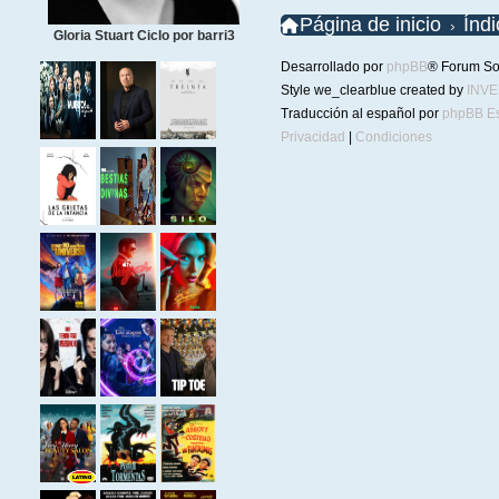
Página de inicio
Índ
Gloria Stuart Ciclo por barri3
Desarrollado por
phpBB
® Forum So
Style we_clearblue created by
INV
Traducción al español por
phpBB E
Privacidad
|
Condiciones