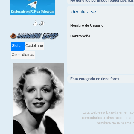
No tiene los permisos requeridos para
Identificarse
Nombre de Usuario:
Contraseña:
Global
Castellano
Otros Idiomas
Está categoría no tiene foros.
Esta web está basada en enlace
comentarios u otras acciones de
temática de la misma 