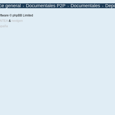
ice general
Documentales P2P
Documentales
Depo
ftware © phpBB Limited
ENTEA
&
nextgen
spaña