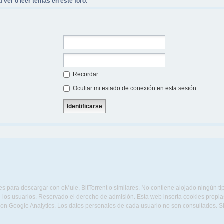
 ver o leer temas en este foro.
Recordar
Ocultar mi estado de conexión en esta sesión
s para descargar con eMule, BitTorrent o similares. No contiene alojado ningún t
 los usuarios. Reservado el derecho de admisión. Esta web inserta cookies propias 
con Google Analytics. Los datos personales de cada usuario no son consultados. 