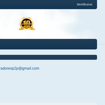
Identificarse
radoresp2p@gmail.com