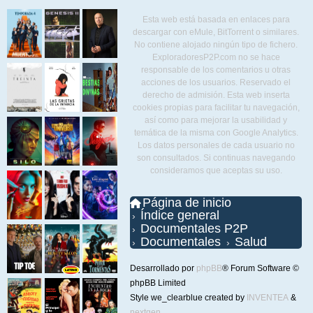
Esta web está basada en enlaces para
descargar con eMule, BitTorrent o similares.
No contiene alojado ningún tipo de fichero.
ExploradoresP2P.com no se hace
responsable de los comentarios u otras
acciones de los usuarios. Reservado el
derecho de admisión. Esta web inserta
cookies propias para facilitar tu navegación,
así como para mejorar la usabilidad y
temática de la misma con Google Analytics.
Los datos personales de cada usuario no
son consultados. Si continuas navegando
consideramos que aceptas su uso.
Página de inicio
Índice general
Documentales P2P
Documentales
Salud
Desarrollado por
phpBB
® Forum Software ©
phpBB Limited
Style we_clearblue created by
INVENTEA
&
nextgen