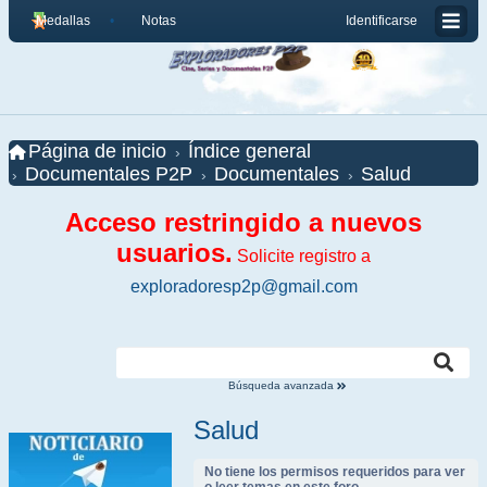
Medallas
Notas
Identificarse
Página de inicio
Índice general
Documentales P2P
Documentales
Salud
Acceso restringido a nuevos
usuarios.
Solicite registro a
exploradoresp2p@gmail.com
Búsqueda avanzada
Salud
No tiene los permisos requeridos para ver